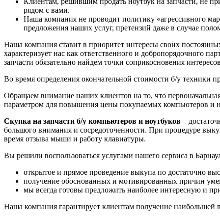
Клиентам, решившим продать ноутбук на запчасти, не пр
рядом с вами.
Наша компания не проводит политику «агрессивного марк
предложения наших услуг, претензий даже в случае полом
Наша компания ставит в приоритет интересы своих постоянных
характеризует нас как ответственного и добропорядочного пар
запчасти обязательно найдем точки соприкосновения интересов
Во время определения окончательной стоимости б/у техники п
Обращаем внимание наших клиентов на то, что первоначальная
параметром для повышения цены покупаемых компьютеров и н
Скупка на запчасти б/у компьютеров и ноутбуков
– достаточ
большого внимания и сосредоточенности. При процедуре выкуп
время отзыва мыши и работу клавиатуры.
Вы решили воспользоваться услугами нашего сервиса в Барнау
открытое и прямое проведение выкупа по достаточно вы
получение обоснованных и мотивированных причин умень
мы всегда готовы предложить наиболее интересную и при
Наша компания гарантирует клиентам получение наибольшей в