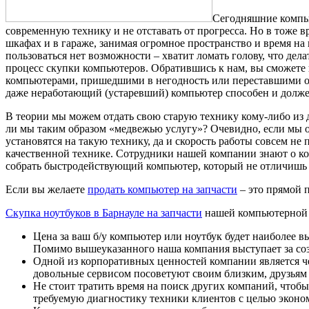
Сегодняшние компью
современную технику и не отставать от прогресса. Но в тоже в
шкафах и в гараже, занимая огромное пространство и время на 
пользоваться нет возможности – хватит ломать голову, что дел
процесс скупки компьютеров. Обратившись к нам, вы сможете
компьютерами, пришедшими в негодность или переставшими отв
даже неработающий (устаревший) компьютер способен и долже
В теории мы можем отдать свою старую технику кому-либо из д
ли мы таким образом «медвежью услугу»? Очевидно, если мы о
установятся на такую технику, да и скорость работы совсем не
качественной технике. Сотрудники нашей компании знают о ко
собрать быстродействующий компьютер, который не отличишь 
Если вы желаете
продать компьютер на запчасти
– это прямой 
Скупка ноутбуков в Барнауле на запчасти
нашей компьютерной 
Цена за ваш б/у компьютер или ноутбук будет наиболее 
Помимо вышеуказанного наша компания выступает за соз
Одной из корпоративных ценностей компании является ч
довольные сервисом посоветуют своим близким, друзьям 
Не стоит тратить время на поиск других компаний, чтоб
требуемую диагностику техники клиентов с целью эконо