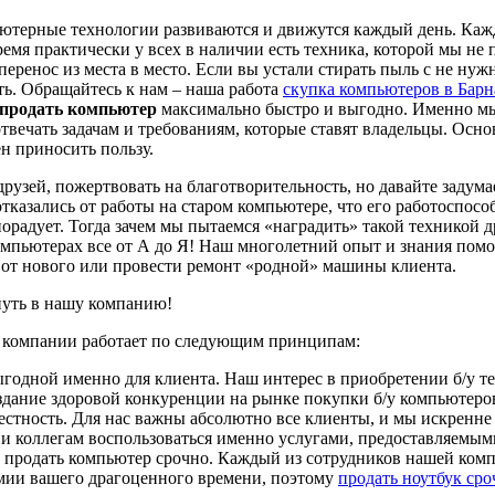
терные технологии развиваются и движутся каждый день. Каждо
ремя практически у всех в наличии есть техника, которой мы не
перенос из места в место. Если вы устали стирать пыль с не ну
ать. Обращайтесь к нам – наша работа
скупка компьютеров в Барн
продать компьютер
максимально быстро и выгодно. Именно мы 
ечать задачам и требованиям, которые ставят владельцы. Осно
н приносить пользу.
рузей, пожертвовать на благотворительность, но давайте задум
тказались от работы на старом компьютере, что его работоспос
 порадует. Тогда зачем мы пытаемся «наградить» такой техникой
мпьютерах все от А до Я! Наш многолетний опыт и знания помо
от нового или провести ремонт «родной» машины клиента.
путь в нашу компанию!
компании работает по следующим принципам:
выгодной именно для клиента. Наш интерес в приобретении б/у т
дание здоровой конкуренции на рынке покупки б/у компьютеров
естность. Для нас важны абсолютно все клиенты, и мы искренн
и коллегам воспользоваться именно услугами, предоставляемым
ы продать компьютер срочно. Каждый из сотрудников нашей комп
мии вашего драгоценного времени, поэтому
продать ноутбук сро