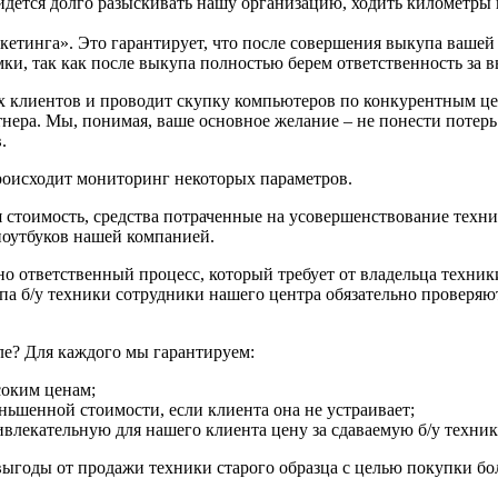
идется долго разыскивать нашу организацию, ходить километры 
етинга». Это гарантирует, что после совершения выкупа вашей б
ки, так как после выкупа полностью берем ответственность за 
 клиентов и проводит скупку компьютеров по конкурентным цен
тнера. Мы, понимая, ваше основное желание – не понести потер
.
роисходит мониторинг некоторых параметров.
 стоимость, средства потраченные на усовершенствование техник
оутбуков нашей компанией.
но ответственный процесс, который требует от владельца техник
а б/у техники сотрудники нашего центра обязательно проверяют
ле? Для каждого мы гарантируем:
соким ценам;
шенной стоимости, если клиента она не устраивает;
влекательную для нашего клиента цену за сдаваемую б/у техник
ыгоды от продажи техники старого образца с целью покупки бо