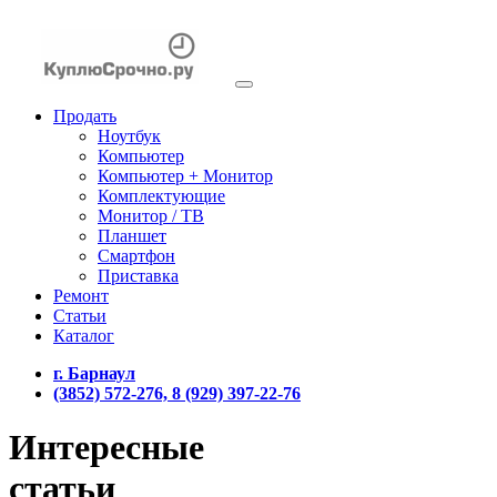
Продать
Ноутбук
Компьютер
Компьютер + Монитор
Комплектующие
Монитор / ТВ
Планшет
Смартфон
Приставка
Ремонт
Статьи
Каталог
г. Барнаул
(3852) 572-276, 8 (929) 397-22-76
Интересные
статьи