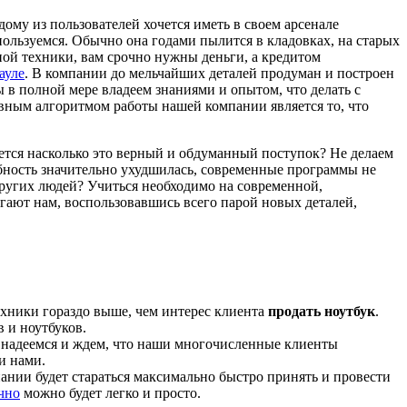
му из пользователей хочется иметь в своем арсенале
 пользуемся. Обычно она годами пылится в кладовках, на старых
жной техники, вам срочно нужны деньги, а кредитом
ауле
. В компании до мельчайших деталей продуман и построен
в полной мере владеем знаниями и опытом, что делать с
вным алгоритмом работы нашей компании является то, что
ается насколько это верный и обдуманный поступок? Не делаем
обность значительно ухудшилась, современные программы не
 других людей? Учиться необходимо на современной,
гают нам, воспользовавшись всего парой новых деталей,
ехники гораздо выше, чем интерес клиента
продать ноутбук
.
 и ноутбуков.
е надеемся и ждем, что наши многочисленные клиенты
и нами.
ании будет стараться максимально быстро принять и провести
чно
можно будет легко и просто.