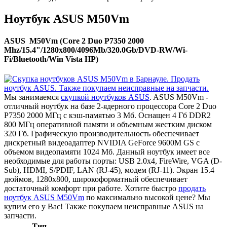
Ноутбук ASUS M50Vm
ASUS M50Vm (Core 2 Duo P7350 2000
Mhz/15.4"/1280x800/4096Mb/320.0Gb/DVD-RW/Wi-
Fi/Bluetooth/Win Vista HP)
Мы занимаемся
скупкой ноутбуков ASUS
. ASUS M50Vm -
отличный ноутбук на базе 2-ядерного процессора Core 2 Duo
P7350 2000 МГц с кэш-памятью 3 Мб. Оснащен 4 Гб DDR2
800 МГц оперативной памяти и объемным жестким диском
320 Гб. Графическую производительность обеспечивает
дискретный видеоадаптер NVIDIA GeForce 9600M GS с
объемом видеопамяти 1024 Мб. Данный ноутбук имеет все
необходимые для работы порты: USB 2.0x4, FireWire, VGA (D-
Sub), HDMI, S/PDIF, LAN (RJ-45), модем (RJ-11). Экран 15.4
дюймов, 1280x800, широкоформатный обеспечивает
достаточный комфорт при работе. Хотите быстро
продать
ноутбук ASUS M50Vm
по максимально высокой цене? Мы
купим его у Вас! Также покупаем неисправные ASUS на
запчасти.
Тип