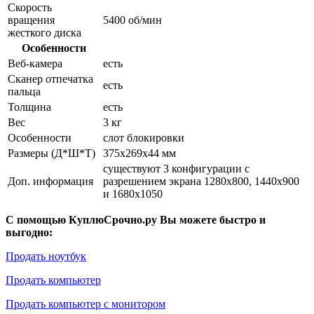
Скорость
вращения
5400 об/мин
жесткого диска
Особенности
Веб-камера
есть
Сканер отпечатка
есть
пальца
Толщина
есть
Вес
3 кг
Особенности
слот блокировки
Размеры (Д*Ш*Т)
375x269x44 мм
существуют 3 конфигурации с
Доп. информация
разрешением экрана 1280х800, 1440x900
и 1680x1050
С помощью КуплюСрочно.ру Вы можете быстро и
выгодно:
Продать ноутбук
Продать компьютер
Продать компьютер с монитором