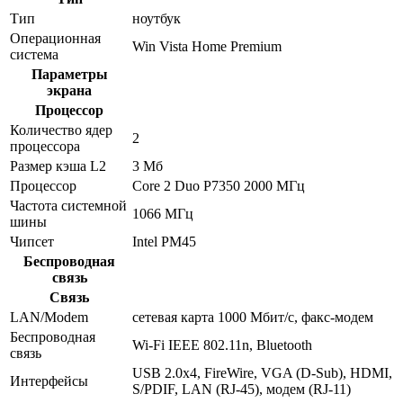
Тип
ноутбук
Операционная
Win Vista Home Premium
система
Параметры
экрана
Процессор
Количество ядер
2
процессора
Размер кэша L2
3 Мб
Процессор
Core 2 Duo P7350 2000 МГц
Частота системной
1066 МГц
шины
Чипсет
Intel PM45
Беспроводная
связь
Связь
LAN/Modem
сетевая карта 1000 Мбит/c, факс-модем
Беспроводная
Wi-Fi IEEE 802.11n, Bluetooth
связь
USB 2.0x4, FireWire, VGA (D-Sub), HDMI,
Интерфейсы
S/PDIF, LAN (RJ-45), модем (RJ-11)