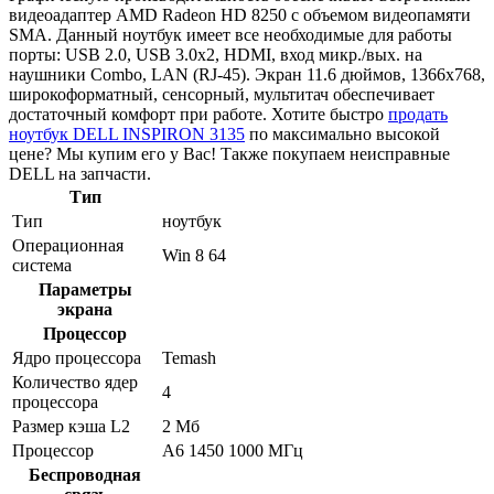
видеоадаптер AMD Radeon HD 8250 с объемом видеопамяти
SMA. Данный ноутбук имеет все необходимые для работы
порты: USB 2.0, USB 3.0x2, HDMI, вход микр./вых. на
наушники Combo, LAN (RJ-45). Экран 11.6 дюймов, 1366x768,
широкоформатный, сенсорный, мультитач обеспечивает
достаточный комфорт при работе. Хотите быстро
продать
ноутбук DELL INSPIRON 3135
по максимально высокой
цене? Мы купим его у Вас! Также покупаем неисправные
DELL на запчасти.
Тип
Тип
ноутбук
Операционная
Win 8 64
система
Параметры
экрана
Процессор
Ядро процессора
Temash
Количество ядер
4
процессора
Размер кэша L2
2 Мб
Процессор
A6 1450 1000 МГц
Беспроводная