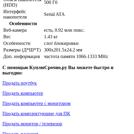
500 Гб
(HDD)
Интерфейс
Serial ATA
накопителя
Особенности
Веб-камера
есть, 0.92 млн пикс.
Вес
1.43 кг
Особенности
слот блокировки
Размеры (Д*Ш*Т)
300x201.5x24.2 мм
Доп. информация
частота памяти 1066-1333 MHz
С помощью КуплюСрочно.ру Вы можете быстро и
выгодно:
Продать ноутбук
Продать компьютер
Продать компьютер с монитором
Продать комплектующие для ПК
Продать монитор / телевизор
Продать планшет