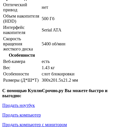
Оптический
нет
привод
Объем накопителя
500 Гб
(HDD)
Интерфейс
Serial ATA
накопителя
Скорость
вращения
5400 об/мин
жесткого диска
Особенности
Веб-камера
есть
Вес
1.43 кг
Особенности
слот блокировки
Размеры (Д*Ш*Т)
300x201.5x21.2 мм
С помощью КуплюСрочно.ру Вы можете быстро и
выгодно:
Продать ноутбук
Продать компьютер
Продать компьютер с монитором