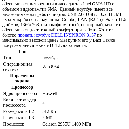
обеспечивает встроенный видеоадаптер Intel GMA HD с
объемом видеопамяти SMA. Данный ноутбук имеет все
необходимые для работы порты: USB 2.0, USB 3.0x2, HDMI,
вход микр./вых. на наушники Combo, LAN (RJ-45). Экран 11.6
дюймов, 1366x768, широкоформатный, сенсорный, мультитач
обеспечивает достаточный комфорт при работе. Хотите
быстро
продать ноутбук DELL INSPIRON 3137
по
максимально высокой цене? Мы купим его у Вас! Также
покупаем неисправные DELL на запчасти.
Тип
Тип
ноутбук
Операционная
Win 8 64
система
Параметры
экрана
Процессор
Ядро процессора
Haswell
Количество ядер
2
процессора
Размер кэша L2
512 Кб
Размер кэша L3
2 Мб
Процессор
Celeron 2955U 1400 МГц