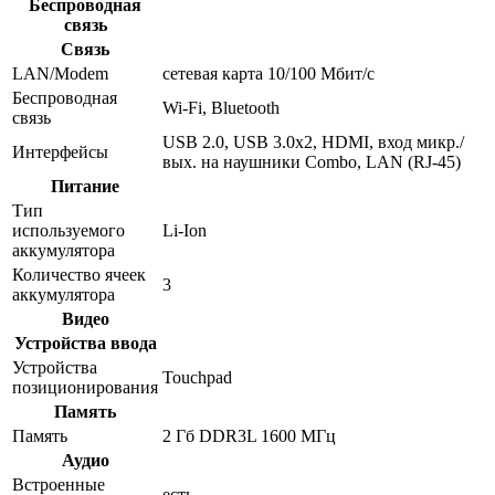
Беспроводная
связь
Связь
LAN/Modem
сетевая карта 10/100 Мбит/c
Беспроводная
Wi-Fi, Bluetooth
связь
USB 2.0, USB 3.0x2, HDMI, вход микр./
Интерфейсы
вых. на наушники Combo, LAN (RJ-45)
Питание
Тип
используемого
Li-Ion
аккумулятора
Количество ячеек
3
аккумулятора
Видео
Устройства ввода
Устройства
Touchpad
позиционирования
Память
Память
2 Гб DDR3L 1600 МГц
Аудио
Встроенные
есть