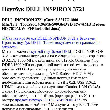
Ноутбук DELL INSPIRON 3721
DELL INSPIRON 3721 (Core i3 3217U 1800
Mhz/17.3"/1600x900/4096Mb/500Gb/DVD-RW/AMD Radeon
HD 7670M/Wi-Fi/Bluetooth/Linux)
Мы занимаемся
скупкой ноутбуков DELL
. DELL INSPIRON
3721 - отличный ноутбук на базе 2-ядерного процессора Core
i3 3217U 1800 МГц с кэш-памятью 512 Кб. Оснащен 4 Гб
DDR3 1600 МГц оперативной памяти и объемным жестким
диском 500 Гб. Графическую производительность
обеспечивает видеоадаптер AMD Radeon HD 7670M с
объемом видеопамяти . Данный ноутбук имеет все
необходимые для работы порты: USB 2.0x2, USB 3.0x2,
HDMI, вход микр./вых. на наушники Combo, LAN (RJ-45).
Экран 17.3 дюймов, 1600x900, широкоформатный
обеспечивает достаточный комфорт при работе. Хотите
быстро
продать ноутбук DELL INSPIRON 3721
по
максимально высокой цене? Мы купим его у Вас! Также
покупаем неисправные DELL на запчасти.