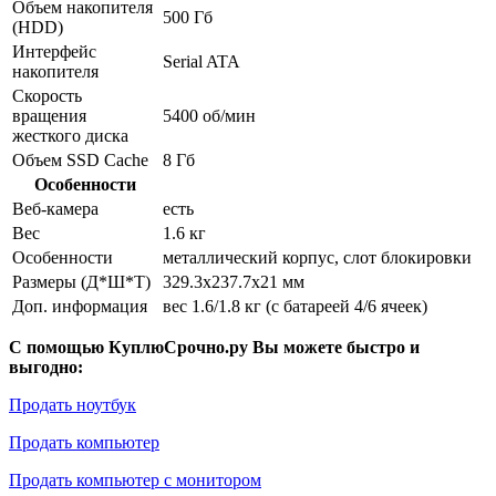
Объем накопителя
500 Гб
(HDD)
Интерфейс
Serial ATA
накопителя
Скорость
вращения
5400 об/мин
жесткого диска
Объем SSD Cache
8 Гб
Особенности
Веб-камера
есть
Вес
1.6 кг
Особенности
металлический корпус, слот блокировки
Размеры (Д*Ш*Т)
329.3x237.7x21 мм
Доп. информация
вес 1.6/1.8 кг (с батареей 4/6 ячеек)
С помощью КуплюСрочно.ру Вы можете быстро и
выгодно:
Продать ноутбук
Продать компьютер
Продать компьютер с монитором