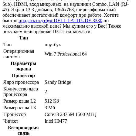
Sub), HDMI, вход микр./вых. на наушники Combo, LAN (RJ-
45). Экран 13.3 дюймов, 1366x768, широкоформатный
обеспечивает достаточный комфорт при работе. Хотите
быстро
продать ноутбук DELL LATITUDE 3330
по
максимально высокой цене? Мы купим его у Вас! Также
покупаем неисправные DELL на запчасти.
Тип
Тип
ноутбук
Операционная
Win 7 Professional 64
система
Параметры
экрана
Процессор
Ядро процессора
Sandy Bridge
Количество ядер
2
процессора
Размер кэша L2
512 Кб
Размер кэша L3
3 Мб
Процессор
Core i3 2375M 1500 МГц
Чипсет
Intel HM77
Беспроводная
связь