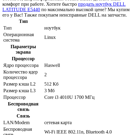
комфорт при работе. Хотите быстро
продать ноутбук DELL
LATITUDE E5440
по максимально высокой цене? Мы купим
его у Вас! Также покупаем неисправные DELL на запчасти.
Тип
Тип
ноутбук
Операционная
Linux
система
Параметры
экрана
Процессор
Ядро процессора
Haswell
Количество ядер
2
процессора
Размер кэша L2
512 Кб
Размер кэша L3
3 Мб
Процессор
Core i3 4010U 1700 МГц
Беспроводная
связь
Связь
LAN/Modem
сетевая карта
Беспроводная
Wi-Fi IEEE 802.11n, Bluetooth 4.0
связь