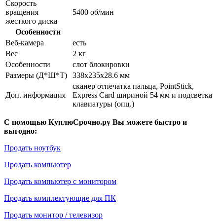
Скорость
вращения
5400 об/мин
жесткого диска
Особенности
Веб-камера
есть
Вес
2 кг
Особенности
слот блокировки
Размеры (Д*Ш*Т)
338x235x28.6 мм
сканер отпечатка пальца, PointStick,
Доп. информация
Express Card шириной 54 мм и подсветка
клавиатуры (опц.)
С помощью КуплюСрочно.ру Вы можете быстро и
выгодно:
Продать ноутбук
Продать компьютер
Продать компьютер с монитором
Продать комплектующие для ПК
Продать монитор / телевизор