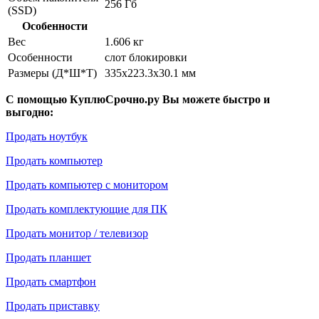
256 Гб
(SSD)
Особенности
Вес
1.606 кг
Особенности
слот блокировки
Размеры (Д*Ш*Т)
335x223.3x30.1 мм
С помощью КуплюСрочно.ру Вы можете быстро и
выгодно:
Продать ноутбук
Продать компьютер
Продать компьютер с монитором
Продать комплектующие для ПК
Продать монитор / телевизор
Продать планшет
Продать смартфон
Продать приставку