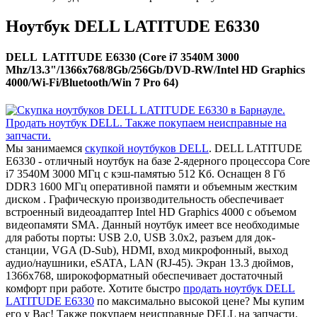
Ноутбук DELL LATITUDE E6330
DELL LATITUDE E6330 (Core i7 3540M 3000
Mhz/13.3"/1366x768/8Gb/256Gb/DVD-RW/Intel HD Graphics
4000/Wi-Fi/Bluetooth/Win 7 Pro 64)
Мы занимаемся
скупкой ноутбуков DELL
. DELL LATITUDE
E6330 - отличный ноутбук на базе 2-ядерного процессора Core
i7 3540M 3000 МГц с кэш-памятью 512 Кб. Оснащен 8 Гб
DDR3 1600 МГц оперативной памяти и объемным жестким
диском . Графическую производительность обеспечивает
встроенный видеоадаптер Intel HD Graphics 4000 с объемом
видеопамяти SMA. Данный ноутбук имеет все необходимые
для работы порты: USB 2.0, USB 3.0x2, разъем для док-
станции, VGA (D-Sub), HDMI, вход микрофонный, выход
аудио/наушники, eSATA, LAN (RJ-45). Экран 13.3 дюймов,
1366x768, широкоформатный обеспечивает достаточный
комфорт при работе. Хотите быстро
продать ноутбук DELL
LATITUDE E6330
по максимально высокой цене? Мы купим
его у Вас! Также покупаем неисправные DELL на запчасти.