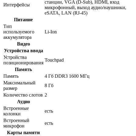
станции, VGA (D-Sub), HDMI, вход
Интерфейсы
микрофонный, выход аудио/наушники,
eSATA, LAN (RJ-45)
Питание
Тип
используемого
Li-Ion
аккумулятора
Видео
Устройства ввода
Устройства
Touchpad
позиционирования
Память
Память
4 Гб DDR3 1600 МГц
Максимальный
8 Гб
размер
Количество слотов
2
Аудио
Встроенные
есть
колонки
Встроенный
есть
микрофон
Карты памяти