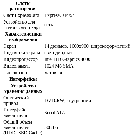
Слоты
расширения
Слот ExpressCard
ExpressCard/54
Устройство для
есть
чтения флэш-карт
Характеристики
изображения
Экран
14 дюймов, 1600x900, широкоформатный
Подсветка экрана
светодиодная
Видеопроцессор
Intel HD Graphics 4000
Видеопамять
1024 Мб SMA
Тип экрана
матовый
Интерфейсы
Устройства
хранения данных
Оптический
DVD-RW, внутренний
привод
Интерфейс
Serial ATA
накопителя
Общий объем
накопителей
508 Гб
(HDD+SSD Cache)