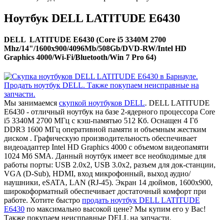
Ноутбук DELL LATITUDE E6430
DELL LATITUDE E6430 (Core i5 3340M 2700
Mhz/14"/1600x900/4096Mb/508Gb/DVD-RW/Intel HD
Graphics 4000/Wi-Fi/Bluetooth/Win 7 Pro 64)
Мы занимаемся
скупкой ноутбуков DELL
. DELL LATITUDE
E6430 - отличный ноутбук на базе 2-ядерного процессора Core
i5 3340M 2700 МГц с кэш-памятью 512 Кб. Оснащен 4 Гб
DDR3 1600 МГц оперативной памяти и объемным жестким
диском . Графическую производительность обеспечивает
видеоадаптер Intel HD Graphics 4000 с объемом видеопамяти
1024 Мб SMA. Данный ноутбук имеет все необходимые для
работы порты: USB 2.0x2, USB 3.0x2, разъем для док-станции,
VGA (D-Sub), HDMI, вход микрофонный, выход аудио/
наушники, eSATA, LAN (RJ-45). Экран 14 дюймов, 1600x900,
широкоформатный обеспечивает достаточный комфорт при
работе. Хотите быстро
продать ноутбук DELL LATITUDE
E6430
по максимально высокой цене? Мы купим его у Вас!
Также покупаем неисправные DELL на запчасти.