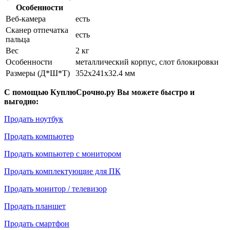
Особенности
Веб-камера
есть
Сканер отпечатка
есть
пальца
Вес
2 кг
Особенности
металлический корпус, слот блокировки
Размеры (Д*Ш*Т)
352x241x32.4 мм
С помощью КуплюСрочно.ру Вы можете быстро и
выгодно:
Продать ноутбук
Продать компьютер
Продать компьютер с монитором
Продать комплектующие для ПК
Продать монитор / телевизор
Продать планшет
Продать смартфон