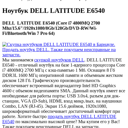
Ноутбук DELL LATITUDE E6540
DELL LATITUDE E6540 (Core i7 4800MQ 2700
Mhz/15.6"/1920x1080/8Gb/128Gb/DVD-RW/Wi-
Fi/Bluetooth/Win 7 Pro 64)
Мы занимаемся
скупкой ноутбуков DELL
. DELL LATITUDE
E6540 - отличный ноутбук на базе 1-ядерного процессора Core
i7 4800MQ 2700 МГц с кэш-памятью 1 Мб. Оснащен 8 Гб
DDR3L 1600 МГц оперативной памяти и объемным жестким
диском 128 Гб. Графическую производительность
обеспечивает встроенный видеоадаптер Intel HD Graphics
4600 с объемом видеопамяти SMA. Данный ноутбук имеет все
необходимые для работы порты: USB 3.0x4, разъем для док-
станции, VGA (D-Sub), HDMI, вход микр./вых. на наушники
Combo, LAN (RJ-45). Экран 15.6 дюймов, 1920x1080,
широкоформатный обеспечивает достаточный комфорт при
работе. Хотите быстро
продать ноутбук DELL LATITUDE
E6540
по максимально высокой цене? Мы купим его у Вас!
Также покупаем неисправные DELL на запчасти.