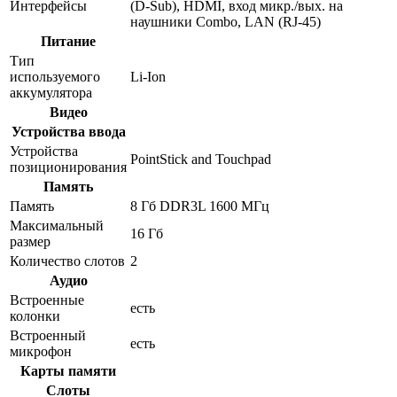
Интерфейсы
(D-Sub), HDMI, вход микр./вых. на
наушники Combo, LAN (RJ-45)
Питание
Тип
используемого
Li-Ion
аккумулятора
Видео
Устройства ввода
Устройства
PointStick and Touchpad
позиционирования
Память
Память
8 Гб DDR3L 1600 МГц
Максимальный
16 Гб
размер
Количество слотов
2
Аудио
Встроенные
есть
колонки
Встроенный
есть
микрофон
Карты памяти
Слоты