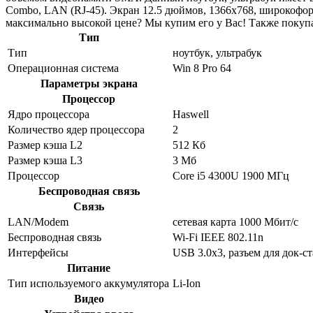
Combo, LAN (RJ-45). Экран 12.5 дюймов, 1366x768, широкофо
максимально высокой цене? Мы купим его у Вас! Также покуп
Тип
Тип
ноутбук, ультрабук
Операционная система
Win 8 Pro 64
Параметры экрана
Процессор
Ядро процессора
Haswell
Количество ядер процессора
2
Размер кэша L2
512 Кб
Размер кэша L3
3 Мб
Процессор
Core i5 4300U 1900 МГц
Беспроводная связь
Связь
LAN/Modem
сетевая карта 1000 Мбит/c
Беспроводная связь
Wi-Fi IEEE 802.11n
Интерфейсы
USB 3.0x3, разъем для док-с
Питание
Тип используемого аккумулятора
Li-Ion
Видео