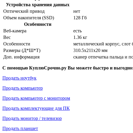
Устройства хранения данных
Оптический привод
нет
Объем накопителя (SSD)
128 Гб
Особенности
Веб-камера
есть
Вес
1.36 кг
Особенности
металлический корпус, слот
Размеры (Д*Ш*Т)
310.5x211x20 мм
Доп. информация
сканер отпечатка пальца и п
С помощью КуплюСрочно.ру Вы можете быстро и выгодно
Продать ноутбук
Продать компьютер
Продать компьютер с монитором
Продать комплектующие для ПК
Продать монитор / телевизор
Продать планшет