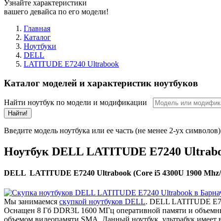
Узнайте характеристики
вашего девайса по его модели!
Главная
Каталог
Ноутбуки
DELL
LATITUDE E7240 Ultrabook
Каталог моделей и характеристик ноутбуков
Найти ноутбук по модели и модификации
Найти!
Введите модель ноутбука или ее часть (не менее 2-ух символов)
Ноутбук DELL LATITUDE E7240 Ultrab
DELL LATITUDE E7240 Ultrabook (Core i5 4300U 1900 Mhz/12
Мы занимаемся
скупкой ноутбуков DELL
. DELL LATITUDE E724
Оснащен 8 Гб DDR3L 1600 МГц оперативной памяти и объемным
объемом видеопамяти SMA. Данный ноутбук, ультрабук имеет вс