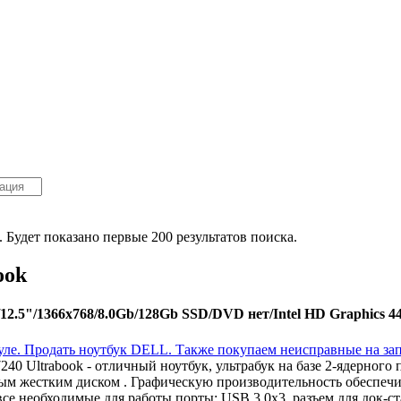
. Будет показано первые 200 результатов поиска.
ook
.5"/1366x768/8.0Gb/128Gb SSD/DVD нет/Intel HD Graphics 440
0 Ultrabook - отличный ноутбук, ультрабук на базе 2-ядерного 
 жестким диском . Графическую производительность обеспечива
е необходимые для работы порты: USB 3.0x3, разъем для док-ста