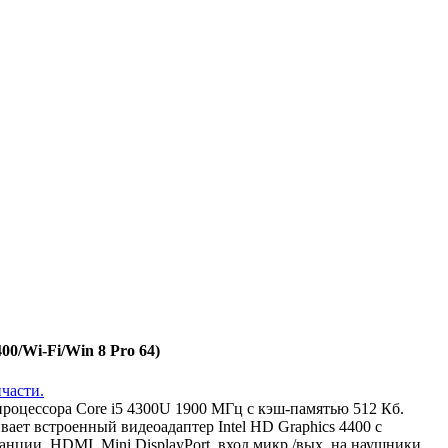
0/Wi-Fi/Win 8 Pro 64)
процессора Core i5 4300U 1900 МГц с кэш-памятью 512 Кб.
ет встроенный видеоадаптер Intel HD Graphics 4400 с
нции, HDMI, Mini DisplayPort, вход микр./вых. на наушники