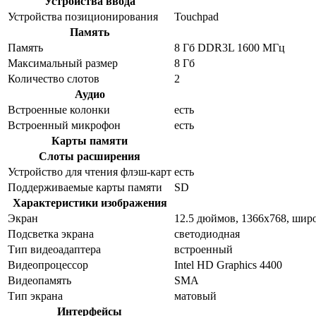
Устройства ввода
Устройства позиционирования
Touchpad
Память
Память
8 Гб DDR3L 1600 МГц
Максимальный размер
8 Гб
Количество слотов
2
Аудио
Встроенные колонки
есть
Встроенный микрофон
есть
Карты памяти
Слоты расширения
Устройство для чтения флэш-карт
есть
Поддерживаемые карты памяти
SD
Характеристики изображения
Экран
12.5 дюймов, 1366x768, ши
Подсветка экрана
светодиодная
Тип видеоадаптера
встроенный
Видеопроцессор
Intel HD Graphics 4400
Видеопамять
SMA
Тип экрана
матовый
Интерфейсы