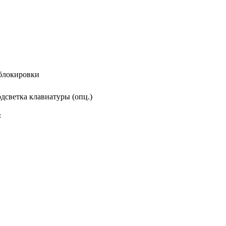
 блокировки
одсветка клавиатуры (опц.)
: