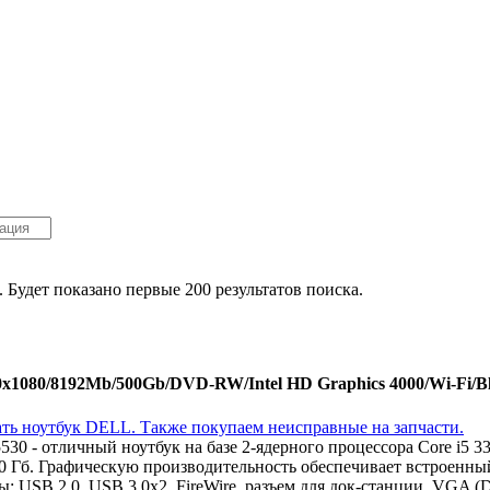
. Будет показано первые 200 результатов поиска.
1080/8192Mb/500Gb/DVD-RW/Intel HD Graphics 4000/Wi-Fi/Blu
0 - отличный ноутбук на базе 2-ядерного процессора Core i5
Гб. Графическую производительность обеспечивает встроенный 
: USB 2.0, USB 3.0x2, FireWire, разъем для док-станции, VGA 