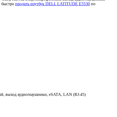
е быстро
продать ноутбук DELL LATITUDE E5530
по
ый, выход аудио/наушники, eSATA, LAN (RJ-45)