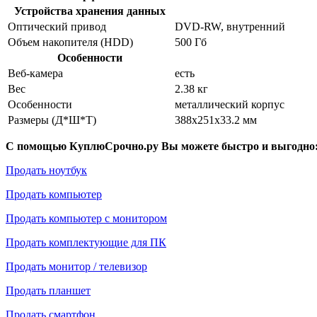
Устройства хранения данных
Оптический привод
DVD-RW, внутренний
Объем накопителя (HDD)
500 Гб
Особенности
Веб-камера
есть
Вес
2.38 кг
Особенности
металлический корпус
Размеры (Д*Ш*Т)
388x251x33.2 мм
С помощью КуплюСрочно.ру Вы можете быстро и выгодно
Продать ноутбук
Продать компьютер
Продать компьютер с монитором
Продать комплектующие для ПК
Продать монитор / телевизор
Продать планшет
Продать смартфон