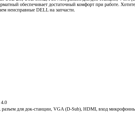
орматный обеспечивает достаточный комфорт при работе. Хотит
аем неисправные DELL на запчасти.
 4.0
re, разъем для док-станции, VGA (D-Sub), HDMI, вход микрофонн