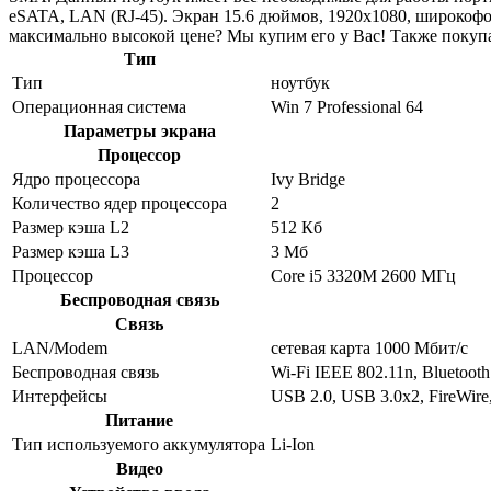
eSATA, LAN (RJ-45). Экран 15.6 дюймов, 1920x1080, широкоф
максимально высокой цене? Мы купим его у Вас! Также покуп
Тип
Тип
ноутбук
Операционная система
Win 7 Professional 64
Параметры экрана
Процессор
Ядро процессора
Ivy Bridge
Количество ядер процессора
2
Размер кэша L2
512 Кб
Размер кэша L3
3 Мб
Процессор
Core i5 3320M 2600 МГц
Беспроводная связь
Связь
LAN/Modem
сетевая карта 1000 Мбит/c
Беспроводная связь
Wi-Fi IEEE 802.11n, Bluetooth
Интерфейсы
USB 2.0, USB 3.0x2, FireWi
Питание
Тип используемого аккумулятора
Li-Ion
Видео