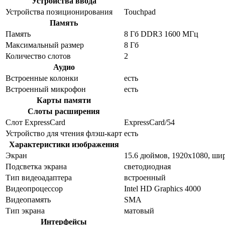
Устройства ввода
Устройства позиционирования
Touchpad
Память
Память
8 Гб DDR3 1600 МГц
Максимальный размер
8 Гб
Количество слотов
2
Аудио
Встроенные колонки
есть
Встроенный микрофон
есть
Карты памяти
Слоты расширения
Слот ExpressCard
ExpressCard/54
Устройство для чтения флэш-карт
есть
Характеристики изображения
Экран
15.6 дюймов, 1920x1080, ш
Подсветка экрана
светодиодная
Тип видеоадаптера
встроенный
Видеопроцессор
Intel HD Graphics 4000
Видеопамять
SMA
Тип экрана
матовый
Интерфейсы