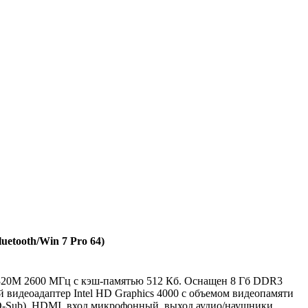
etooth/Win 7 Pro 64)
 3320M 2600 МГц с кэш-памятью 512 Кб. Оснащен 8 Гб DDR3
видеоадаптер Intel HD Graphics 4000 с объемом видеопамяти
(D-Sub), HDMI, вход микрофонный, выход аудио/наушники,