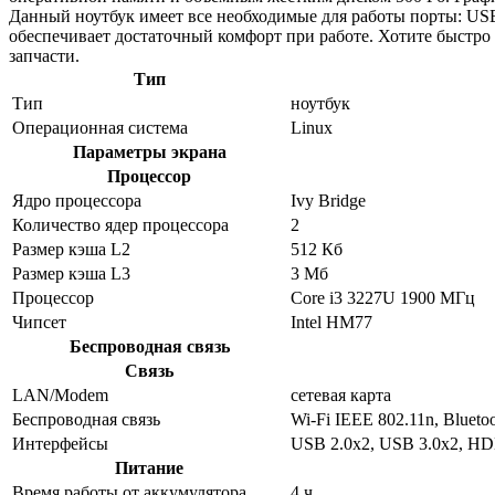
Данный ноутбук имеет все необходимые для работы порты: USB
обеспечивает достаточный комфорт при работе. Хотите быстро
запчасти.
Тип
Тип
ноутбук
Операционная система
Linux
Параметры экрана
Процессор
Ядро процессора
Ivy Bridge
Количество ядер процессора
2
Размер кэша L2
512 Кб
Размер кэша L3
3 Мб
Процессор
Core i3 3227U 1900 МГц
Чипсет
Intel HM77
Беспроводная связь
Связь
LAN/Modem
сетевая карта
Беспроводная связь
Wi-Fi IEEE 802.11n, Bluetoo
Интерфейсы
USB 2.0x2, USB 3.0x2, HD
Питание
Время работы от аккумулятора
4 ч