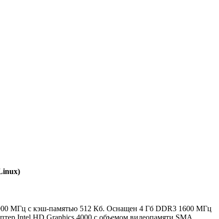
Linux)
U 1900 МГц с кэш-памятью 512 Кб. Оснащен 4 Гб DDR3 1600 МГц
тер Intel HD Graphics 4000 с объемом видеопамяти SMA.