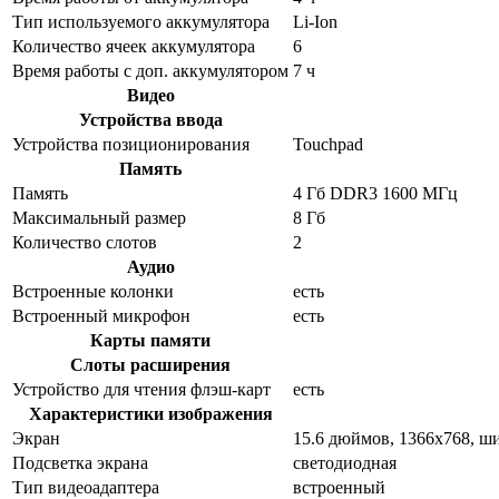
Тип используемого аккумулятора
Li-Ion
Количество ячеек аккумулятора
6
Время работы с доп. аккумулятором
7 ч
Видео
Устройства ввода
Устройства позиционирования
Touchpad
Память
Память
4 Гб DDR3 1600 МГц
Максимальный размер
8 Гб
Количество слотов
2
Аудио
Встроенные колонки
есть
Встроенный микрофон
есть
Карты памяти
Слоты расширения
Устройство для чтения флэш-карт
есть
Характеристики изображения
Экран
15.6 дюймов, 1366x768, 
Подсветка экрана
светодиодная
Тип видеоадаптера
встроенный