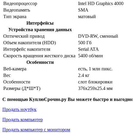
Видеопроцессор
Intel HD Graphics 4000
Видеопамять
SMA
Тип экрана
матовый
Интерфейсы
Устройства хранения данных
Оптический привод
DVD-RW, сменный
Объем накопителя (HDD)
500 Гб
Интерфейс накопителя
Serial ATA
Скорость вращения жесткого диска
5400 об/мин
Особенности
Веб-камера
есть, 1 млн пикс.
Вес
2.4 кг
Особенности
слот блокировки
Размеры (Д*Ш*Т)
376x259x25.4 мм
С помощью КуплюСрочно.ру Вы можете быстро и выгодно
Продать ноутбук
Продать компьютер
Продать компьютер с монитором