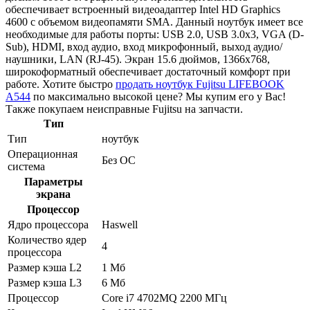
обеспечивает встроенный видеоадаптер Intel HD Graphics
4600 с объемом видеопамяти SMA. Данный ноутбук имеет все
необходимые для работы порты: USB 2.0, USB 3.0x3, VGA (D-
Sub), HDMI, вход аудио, вход микрофонный, выход аудио/
наушники, LAN (RJ-45). Экран 15.6 дюймов, 1366x768,
широкоформатный обеспечивает достаточный комфорт при
работе. Хотите быстро
продать ноутбук Fujitsu LIFEBOOK
A544
по максимально высокой цене? Мы купим его у Вас!
Также покупаем неисправные Fujitsu на запчасти.
Тип
Тип
ноутбук
Операционная
Без ОС
система
Параметры
экрана
Процессор
Ядро процессора
Haswell
Количество ядер
4
процессора
Размер кэша L2
1 Мб
Размер кэша L3
6 Мб
Процессор
Core i7 4702MQ 2200 МГц