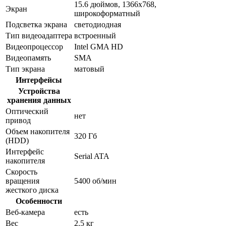
15.6 дюймов, 1366x768,
Экран
широкоформатный
Подсветка экрана
светодиодная
Тип видеоадаптера
встроенный
Видеопроцессор
Intel GMA HD
Видеопамять
SMA
Тип экрана
матовый
Интерфейсы
Устройства
хранения данных
Оптический
нет
привод
Объем накопителя
320 Гб
(HDD)
Интерфейс
Serial ATA
накопителя
Скорость
вращения
5400 об/мин
жесткого диска
Особенности
Веб-камера
есть
Вес
2.5 кг