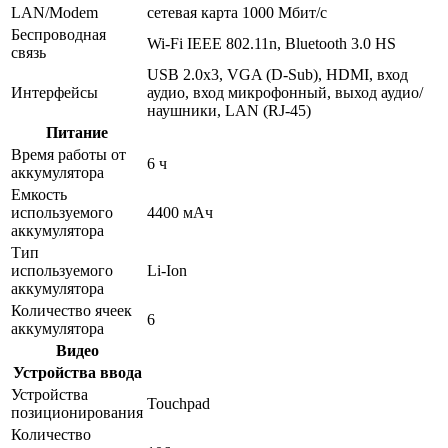
LAN/Modem
сетевая карта 1000 Мбит/c
Беспроводная
Wi-Fi IEEE 802.11n, Bluetooth 3.0 HS
связь
USB 2.0x3, VGA (D-Sub), HDMI, вход
Интерфейсы
аудио, вход микрофонный, выход аудио/
наушники, LAN (RJ-45)
Питание
Время работы от
6 ч
аккумулятора
Емкость
используемого
4400 мАч
аккумулятора
Тип
используемого
Li-Ion
аккумулятора
Количество ячеек
6
аккумулятора
Видео
Устройства ввода
Устройства
Touchpad
позиционирования
Количество