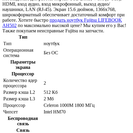
HDMI, вход аудио, вход микрофонный, выход аудио/
наушники, LAN (RJ-45). Экран 15.6 дюймов, 1366x768,
широкоформатный обеспечивает достаточный комфорт при
работе. Хотите быстро
продать ноутбук Fujitsu LIFEBOOK
AH502
по максимально высокой цене? Мы купим его у Вас!
Также покупаем неисправные Fujitsu на запчасти.
Тип
Тип
ноутбук
Операционная
Без ОС
система
Параметры
экрана
Процессор
Количество ядер
2
процессора
Размер кэша L2
512 Кб
Размер кэша L3
2 Мб
Процессор
Celeron 1000M 1800 МГц
Чипсет
Intel HM70
Беспроводная
связь
Связь