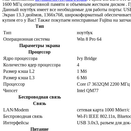
1600 МГц оперативной памяти и объемным жестким диском . Г
Данный ноутбук имеет все необходимые для работы порты: USB 
Экран 13.3 дюймов, 1366x768, широкоформатный обеспечивает
купим его у Вас! Также покупаем неисправные Fujitsu на запча
Тип
Тип
ноутбук
Операционная система
Win 8 Pro 64
Параметры экрана
Процессор
Ядро процессора
Ivy Bridge
Количество ядер процессора
4
Размер кэша L2
1 Мб
Размер кэша L3
6 Мб
Процессор
Core i7 3632QM 2200 МГц
Чипсет
Intel QM77
Беспроводная связь
Связь
LAN/Modem
сетевая карта 1000 Мбит/c
Беспроводная связь
Wi-Fi IEEE 802.11n, Blueto
Интерфейсы
USB 3.0x3, разъем для док
Питание