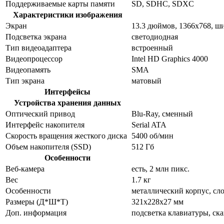
Поддерживаемые карты памяти
SD, SDHC, SDXC
Характеристики изображения
Экран
13.3 дюймов, 1366x768, 
Подсветка экрана
светодиодная
Тип видеоадаптера
встроенный
Видеопроцессор
Intel HD Graphics 4000
Видеопамять
SMA
Тип экрана
матовый
Интерфейсы
Устройства хранения данных
Оптический привод
Blu-Ray, сменный
Интерфейс накопителя
Serial ATA
Скорость вращения жесткого диска
5400 об/мин
Объем накопителя (SSD)
512 Гб
Особенности
Веб-камера
есть, 2 млн пикс.
Вес
1.7 кг
Особенности
металлический корпус, сл
Размеры (Д*Ш*Т)
321x228x27 мм
Доп. информация
подсветка клавиатуры, ска