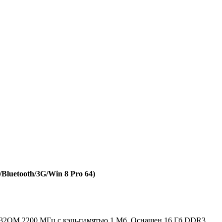
Bluetooth/3G/Win 8 Pro 64)
7 3632QM 2200 МГц с кэш-памятью 1 Мб. Оснащен 16 Гб DDR3