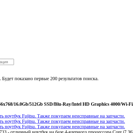
. Будет показано первые 200 результатов поиска.
x768/16.0Gb/512Gb SSD/Blu-Ray/Intel HD Graphics 4000/Wi-Fi/
733 - отличный ноутбук на базе 4-ядерного процессора Core i