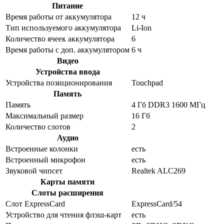
Питание
Время работы от аккумулятора
12 ч
Тип используемого аккумулятора
Li-Ion
Количество ячеек аккумулятора
6
Время работы с доп. аккумулятором
6 ч
Видео
Устройства ввода
Устройства позиционирования
Touchpad
Память
Память
4 Гб DDR3 1600 МГц
Максимальный размер
16 Гб
Количество слотов
2
Аудио
Встроенные колонки
есть
Встроенный микрофон
есть
Звуковой чипсет
Realtek ALC269
Карты памяти
Слоты расширения
Слот ExpressCard
ExpressCard/54
Устройство для чтения флэш-карт
есть