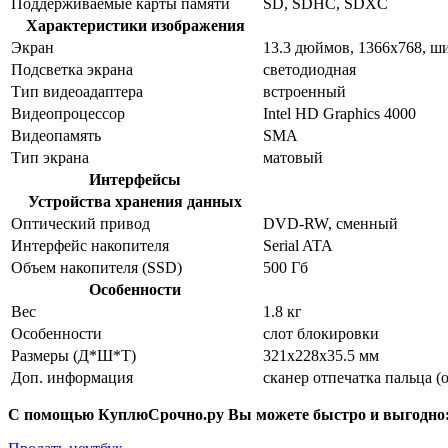
Поддерживаемые карты памяти
SD, SDHC, SDXC
Характеристики изображения
Экран
13.3 дюймов, 1366x768, 
Подсветка экрана
светодиодная
Тип видеоадаптера
встроенный
Видеопроцессор
Intel HD Graphics 4000
Видеопамять
SMA
Тип экрана
матовый
Интерфейсы
Устройства хранения данных
Оптический привод
DVD-RW, сменный
Интерфейс накопителя
Serial ATA
Объем накопителя (SSD)
500 Гб
Особенности
Вес
1.8 кг
Особенности
слот блокировки
Размеры (Д*Ш*Т)
321x228x35.5 мм
Доп. информация
сканер отпечатка пальца (о
С помощью КуплюСрочно.ру Вы можете быстро и выгодно