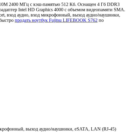
 3110M 2400 МГц с кэш-памятью 512 Кб. Оснащен 4 Гб DDR3
даптер Intel HD Graphics 4000 с объемом видеопамяти SMA.
ort, вход аудио, вход микрофонный, выход аудио/наушники,
 быстро
продать ноутбук Fujitsu LIFEBOOK S762
по
 микрофонный, выход аудио/наушники, eSATA, LAN (RJ-45)