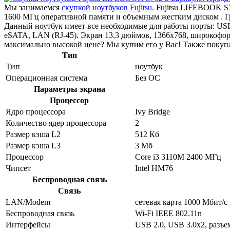
Мы занимаемся
скупкой ноутбуков Fujitsu
. Fujitsu LIFEBOOK S
1600 МГц оперативной памяти и объемным жестким диском . Г
Данный ноутбук имеет все необходимые для работы порты: USB 
eSATA, LAN (RJ-45). Экран 13.3 дюймов, 1366x768, широкофо
максимально высокой цене? Мы купим его у Вас! Также покупае
Тип
Тип
ноутбук
Операционная система
Без ОС
Параметры экрана
Процессор
Ядро процессора
Ivy Bridge
Количество ядер процессора
2
Размер кэша L2
512 Кб
Размер кэша L3
3 Мб
Процессор
Core i3 3110M 2400 МГц
Чипсет
Intel HM76
Беспроводная связь
Связь
LAN/Modem
сетевая карта 1000 Мбит/c
Беспроводная связь
Wi-Fi IEEE 802.11n
Интерфейсы
USB 2.0, USB 3.0x2, разъе