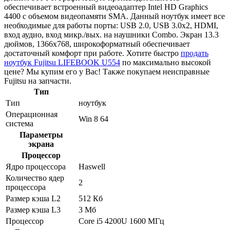
обеспечивает встроенный видеоадаптер Intel HD Graphics
4400 с объемом видеопамяти SMA. Данный ноутбук имеет все
необходимые для работы порты: USB 2.0, USB 3.0x2, HDMI,
вход аудио, вход микр./вых. на наушники Combo. Экран 13.3
дюймов, 1366x768, широкоформатный обеспечивает
достаточный комфорт при работе. Хотите быстро
продать
ноутбук Fujitsu LIFEBOOK U554
по максимально высокой
цене? Мы купим его у Вас! Также покупаем неисправные
Fujitsu на запчасти.
Тип
Тип
ноутбук
Операционная
Win 8 64
система
Параметры
экрана
Процессор
Ядро процессора
Haswell
Количество ядер
2
процессора
Размер кэша L2
512 Кб
Размер кэша L3
3 Мб
Процессор
Core i5 4200U 1600 МГц