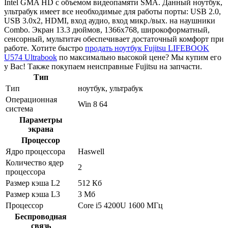
Intel GMA HD с объемом видеопамяти SMA. Данный ноутбук,
ультрабук имеет все необходимые для работы порты: USB 2.0,
USB 3.0x2, HDMI, вход аудио, вход микр./вых. на наушники
Combo. Экран 13.3 дюймов, 1366x768, широкоформатный,
сенсорный, мультитач обеспечивает достаточный комфорт при
работе. Хотите быстро
продать ноутбук Fujitsu LIFEBOOK
U574 Ultrabook
по максимально высокой цене? Мы купим его
у Вас! Также покупаем неисправные Fujitsu на запчасти.
Тип
Тип
ноутбук, ультрабук
Операционная
Win 8 64
система
Параметры
экрана
Процессор
Ядро процессора
Haswell
Количество ядер
2
процессора
Размер кэша L2
512 Кб
Размер кэша L3
3 Мб
Процессор
Core i5 4200U 1600 МГц
Беспроводная
связь