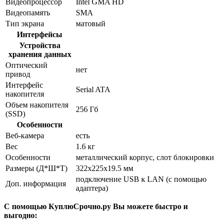
Видеопроцессор
Intel GMA HD
Видеопамять
SMA
Тип экрана
матовый
Интерфейсы
Устройства
хранения данных
Оптический
нет
привод
Интерфейс
Serial ATA
накопителя
Объем накопителя
256 Гб
(SSD)
Особенности
Веб-камера
есть
Вес
1.6 кг
Особенности
металлический корпус, слот блокировки
Размеры (Д*Ш*Т)
322x225x19.5 мм
подключение USB к LAN (с помощью
Доп. информация
адаптера)
С помощью КуплюСрочно.ру Вы можете быстро и
выгодно: