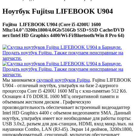
Ноутбук Fujitsu LIFEBOOK U904
Fujitsu LIFEBOOK U904 (Core i5 4200U 1600
Mhz/14.0"/3200x1800/4.0Gb/516Gb SSD+SSD Cache/DVD
нет/Intel HD Graphics 4400/Wi-Fi/Bluetooth/Win 8 Pro 64)
Мы занимаемся
скупкой ноутбуков Fujitsu
. Fujitsu LIFEBOOK
U904 - отличный ноутбук, ультрабук на базе 2-ядерного
процессора Core i5 4200U 1600 МГц с кэш-памятью 512 Кб.
Оснащен 4 Гб DDR3L 1600 МГц оперативной памяти и
объемным жестким диском . Графическую
производительность обеспечивает встроенный видеоадаптер
Intel HD Graphics 4400 с объемом видеопамяти SMA. Данный
ноутбук, ультрабук имеет все необходимые для работы порты:
USB 3.0x2, разъем для док-станции, HDMI, вход микр./вых. на
наушники Combo, LAN (RJ-45). Экран 14 дюймов, 3200x1800,
широкоформатный, сенсорный, мультитач обеспечивает