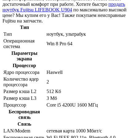
достаточный комфорт при работе. Хотите быстро
продать
ноутбук Fujitsu LIFEBOOK U904
по максимально высокой
цене? Мы купим его у Вас! Также покупаем неисправные
Fujitsu на запчасти.
Тип
Тип
ноутбук, ультрабук
Операционная
Win 8 Pro 64
система
Параметры
экрана
Процессор
Ядро процессора
Haswell
Количество ядер
2
процессора
Размер кэша L2
512 Кб
Размер кэша L3
3 Мб
Процессор
Core i5 4200U 1600 МГц
Беспроводная
связь
Связь
LAN/Modem
сетевая карта 1000 Мбит/c
Беспроводная связь
Wi-Fi IEEE 802.11n, Bluetooth 4.0