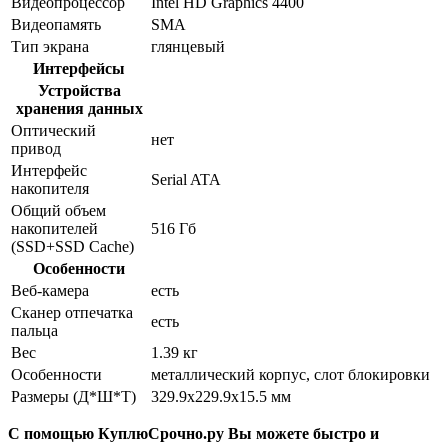
Видеопроцессор
Intel HD Graphics 4400
Видеопамять
SMA
Тип экрана
глянцевый
Интерфейсы
Устройства
хранения данных
Оптический
нет
привод
Интерфейс
Serial ATA
накопителя
Общий объем
накопителей
516 Гб
(SSD+SSD Cache)
Особенности
Веб-камера
есть
Сканер отпечатка
есть
пальца
Вес
1.39 кг
Особенности
металлический корпус, слот блокировки
Размеры (Д*Ш*Т)
329.9x229.9x15.5 мм
С помощью КуплюСрочно.ру Вы можете быстро и