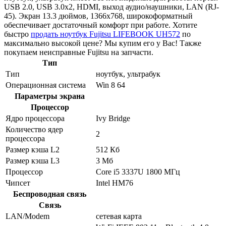
USB 2.0, USB 3.0x2, HDMI, выход аудио/наушники, LAN (RJ-
45). Экран 13.3 дюймов, 1366x768, широкоформатный
обеспечивает достаточный комфорт при работе. Хотите
быстро
продать ноутбук Fujitsu LIFEBOOK UH572
по
максимально высокой цене? Мы купим его у Вас! Также
покупаем неисправные Fujitsu на запчасти.
Тип
Тип
ноутбук, ультрабук
Операционная система
Win 8 64
Параметры экрана
Процессор
Ядро процессора
Ivy Bridge
Количество ядер
2
процессора
Размер кэша L2
512 Кб
Размер кэша L3
3 Мб
Процессор
Core i5 3337U 1800 МГц
Чипсет
Intel HM76
Беспроводная связь
Связь
LAN/Modem
сетевая карта