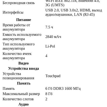
Wi-Fi IEEE 802.11n, Bluetooth 4.0,
Беспроводная связь
3G (UMTS)
USB 2.0, USB 3.0x2, HDMI, выход
Интерфейсы
аудио/наушники, LAN (RJ-45)
Питание
Время работы от
7.5 ч
аккумулятора
Емкость используемого
2840 мАч
аккумулятора
Тип используемого
Li-Pol
аккумулятора
Количество ячеек
4
аккумулятора
Видео
Устройства ввода
Устройства
Touchpad
позиционирования
Память
Память
6 Гб DDR3 1600 МГц
Максимальный размер
8 Гб
Количество слотов
2
Аудио