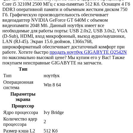
Core i5 3210M 2500 МГц с кэш-памятью 512 Кб. Оснащен 4 Гб
DDR3 оперативной памяти и объемным жестким диском 750
Гб. Графическую производительность обеспечивает
видеоадаптер NVIDIA GeForce GT 640M с объемом
видеопамяти 2048 Мб. Данный ноутбук имеет все
необходимые для работы порты: USB 2.0x2, USB 3.0x2, VGA
(D-Sub), HDMI, вход микрофонный, выход аудио/наушники,
LAN (RJ-45). Экран 15.6 дюймов, 1366x768,
широкоформатный обеспечивает достаточный комфорт при
работе. Хотите быстро
продать ноутбук GIGABYTE Q2542N
по максимально высокой цене? Мы купим его у Вас! Также
покупаем неисправные GIGABYTE на запчасти.
Тип
Тип
ноутбук
Операционная
Win 8 64
система
Параметры
экрана
Процессор
Ядро процессора
Ivy Bridge
Количество ядер
2
процессора
Размер кэша L2
512 Кб