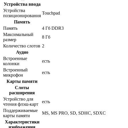
Устройства ввода
Устройства
Touchpad
позиционирования
Память
Память
4 Гб DDR3
Максимальный
8 Гб
размер
Количество слотов
2
Аудио
Встроенные
есть
колонки
Встроенный
есть
микрофон
Карты памяти
Слоты
расширения
Устройство для
есть
чтения флэш-карт
Поддерживаемые
MS, MS PRO, SD, SDHC, SDXC
карты памяти
Характеристики
изображения