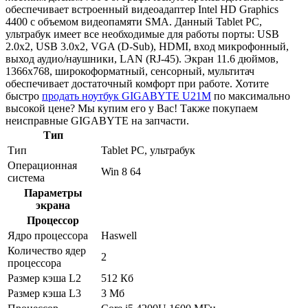
обеспечивает встроенный видеоадаптер Intel HD Graphics
4400 с объемом видеопамяти SMA. Данный Tablet PC,
ультрабук имеет все необходимые для работы порты: USB
2.0x2, USB 3.0x2, VGA (D-Sub), HDMI, вход микрофонный,
выход аудио/наушники, LAN (RJ-45). Экран 11.6 дюймов,
1366x768, широкоформатный, сенсорный, мультитач
обеспечивает достаточный комфорт при работе. Хотите
быстро
продать ноутбук GIGABYTE U21M
по максимально
высокой цене? Мы купим его у Вас! Также покупаем
неисправные GIGABYTE на запчасти.
Тип
Тип
Tablet PC, ультрабук
Операционная
Win 8 64
система
Параметры
экрана
Процессор
Ядро процессора
Haswell
Количество ядер
2
процессора
Размер кэша L2
512 Кб
Размер кэша L3
3 Мб