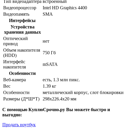
Тип видеоадаптера
встроенный
Видеопроцессор
Intel HD Graphics 4400
Видеопамять
SMA
Интерфейсы
Устройства
хранения данных
Оптический
нет
привод
Объем накопителя
750 Гб
(HDD)
Интерфейс
mSATA
накопителя
Особенности
Веб-камера
есть, 1.3 млн пикс.
Вес
1.39 кг
Особенности
металлический корпус, слот блокировки
Размеры (Д*Ш*Т)
298x226.4x20 мм
С помощью КуплюСрочно.ру Вы можете быстро и
выгодно:
Продать ноутбук