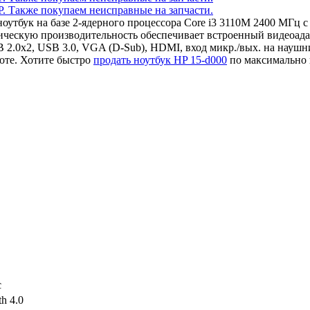
 ноутбук на базе 2-ядерного процессора Core i3 3110M 2400 МГ
ческую производительность обеспечивает встроенный видеоадап
 2.0x2, USB 3.0, VGA (D-Sub), HDMI, вход микр./вых. на наушн
оте. Хотите быстро
продать ноутбук HP 15-d000
по максимально 
c
th 4.0