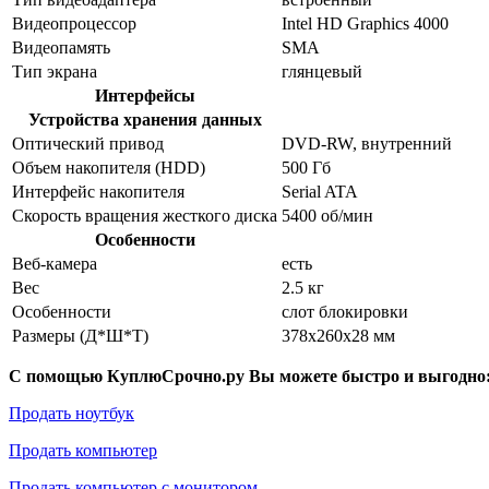
Видеопроцессор
Intel HD Graphics 4000
Видеопамять
SMA
Тип экрана
глянцевый
Интерфейсы
Устройства хранения данных
Оптический привод
DVD-RW, внутренний
Объем накопителя (HDD)
500 Гб
Интерфейс накопителя
Serial ATA
Скорость вращения жесткого диска
5400 об/мин
Особенности
Веб-камера
есть
Вес
2.5 кг
Особенности
слот блокировки
Размеры (Д*Ш*Т)
378x260x28 мм
С помощью КуплюСрочно.ру Вы можете быстро и выгодно
Продать ноутбук
Продать компьютер
Продать компьютер с монитором