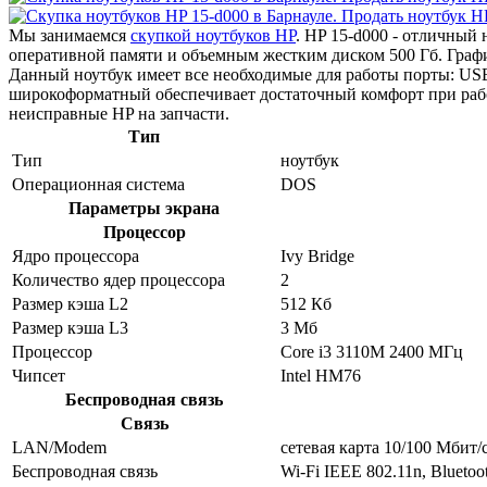
Мы занимаемся
скупкой ноутбуков HP
. HP 15-d000 - отличный
оперативной памяти и объемным жестким диском 500 Гб. Графи
Данный ноутбук имеет все необходимые для работы порты: USB
широкоформатный обеспечивает достаточный комфорт при раб
неисправные HP на запчасти.
Тип
Тип
ноутбук
Операционная система
DOS
Параметры экрана
Процессор
Ядро процессора
Ivy Bridge
Количество ядер процессора
2
Размер кэша L2
512 Кб
Размер кэша L3
3 Мб
Процессор
Core i3 3110M 2400 МГц
Чипсет
Intel HM76
Беспроводная связь
Связь
LAN/Modem
сетевая карта 10/100 Мбит/
Беспроводная связь
Wi-Fi IEEE 802.11n, Bluetoo