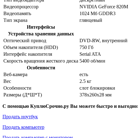
Видеопроцессор
NVIDIA GeForce 820M
Видеопамять
1024 Мб GDDR3
Тип экрана
глянцевый
Интерфейсы
Устройства хранения данных
Оптический привод
DVD-RW, внутренний
Объем накопителя (HDD)
750 Гб
Интерфейс накопителя
Serial ATA
Скорость вращения жесткого диска
5400 об/мин
Особенности
Веб-камера
есть
Вес
2.5 кг
Особенности
слот блокировки
Размеры (Д*Ш*Т)
378x260x28 мм
С помощью КуплюСрочно.ру Вы можете быстро и выгодно
Продать ноутбук
Продать компьютер
Продать компьютер с монитором