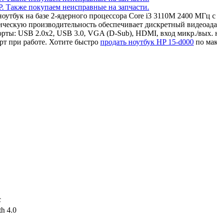
 ноутбук на базе 2-ядерного процессора Core i3 3110M 2400 МГ
ическую производительность обеспечивает дискретный видеоад
ты: USB 2.0x2, USB 3.0, VGA (D-Sub), HDMI, вход микр./вых. 
т при работе. Хотите быстро
продать ноутбук HP 15-d000
по мак
c
th 4.0