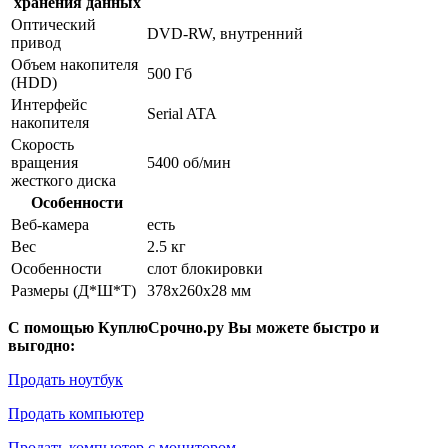
хранения данных
Оптический
DVD-RW, внутренний
привод
Объем накопителя
500 Гб
(HDD)
Интерфейс
Serial ATA
накопителя
Скорость
вращения
5400 об/мин
жесткого диска
Особенности
Веб-камера
есть
Вес
2.5 кг
Особенности
слот блокировки
Размеры (Д*Ш*Т)
378x260x28 мм
С помощью КуплюСрочно.ру Вы можете быстро и
выгодно:
Продать ноутбук
Продать компьютер
Продать компьютер с монитором