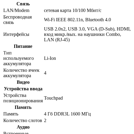
Связь
LAN/Modem
сетевая карта 10/100 Мбит/c
Беспроводная
Wi-Fi IEEE 802.11n, Bluetooth 4.0
связь
USB 2.0x2, USB 3.0, VGA (D-Sub), HDMI,
Интерфейсы
вход микр./вых. на наушники Combo,
LAN (RJ-45)
Питание
Тип
используемого
Li-Ion
аккумулятора
Количество ячеек
4
аккумулятора
Видео
Устройства ввода
Устройства
Touchpad
позиционирования
Память
Память
4 Гб DDR3L 1600 МГц
Количество слотов
2
Аудио
Встроенные