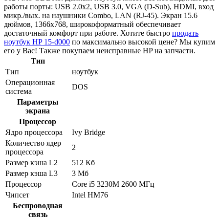
работы порты: USB 2.0x2, USB 3.0, VGA (D-Sub), HDMI, вход
микр./вых. на наушники Combo, LAN (RJ-45). Экран 15.6
дюймов, 1366x768, широкоформатный обеспечивает
достаточный комфорт при работе. Хотите быстро
продать
ноутбук HP 15-d000
по максимально высокой цене? Мы купим
его у Вас! Также покупаем неисправные HP на запчасти.
Тип
Тип
ноутбук
Операционная
DOS
система
Параметры
экрана
Процессор
Ядро процессора
Ivy Bridge
Количество ядер
2
процессора
Размер кэша L2
512 Кб
Размер кэша L3
3 Мб
Процессор
Core i5 3230M 2600 МГц
Чипсет
Intel HM76
Беспроводная
связь