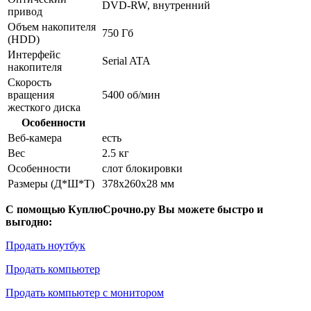
DVD-RW, внутренний
привод
Объем накопителя
750 Гб
(HDD)
Интерфейс
Serial ATA
накопителя
Скорость
вращения
5400 об/мин
жесткого диска
Особенности
Веб-камера
есть
Вес
2.5 кг
Особенности
слот блокировки
Размеры (Д*Ш*Т)
378x260x28 мм
С помощью КуплюСрочно.ру Вы можете быстро и
выгодно:
Продать ноутбук
Продать компьютер
Продать компьютер с монитором