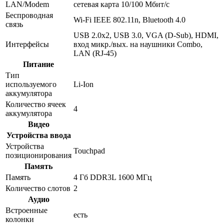
LAN/Modem
сетевая карта 10/100 Мбит/c
Беспроводная
Wi-Fi IEEE 802.11n, Bluetooth 4.0
связь
USB 2.0x2, USB 3.0, VGA (D-Sub), HDMI,
Интерфейсы
вход микр./вых. на наушники Combo,
LAN (RJ-45)
Питание
Тип
используемого
Li-Ion
аккумулятора
Количество ячеек
4
аккумулятора
Видео
Устройства ввода
Устройства
Touchpad
позиционирования
Память
Память
4 Гб DDR3L 1600 МГц
Количество слотов
2
Аудио
Встроенные
есть
колонки