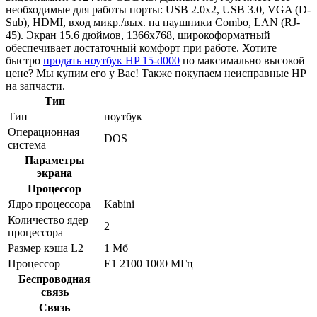
необходимые для работы порты: USB 2.0x2, USB 3.0, VGA (D-
Sub), HDMI, вход микр./вых. на наушники Combo, LAN (RJ-
45). Экран 15.6 дюймов, 1366x768, широкоформатный
обеспечивает достаточный комфорт при работе. Хотите
быстро
продать ноутбук HP 15-d000
по максимально высокой
цене? Мы купим его у Вас! Также покупаем неисправные HP
на запчасти.
Тип
Тип
ноутбук
Операционная
DOS
система
Параметры
экрана
Процессор
Ядро процессора
Kabini
Количество ядер
2
процессора
Размер кэша L2
1 Мб
Процессор
E1 2100 1000 МГц
Беспроводная
связь
Связь