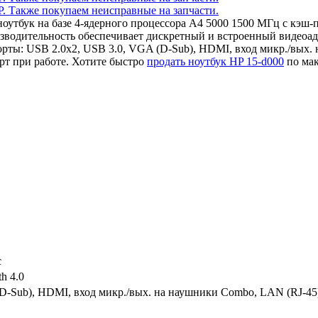
 ноутбук на базе 4-ядерного процессора A4 5000 1500 МГц с к
изводительность обеспечивает дискретный и встроенный видео
ты: USB 2.0x2, USB 3.0, VGA (D-Sub), HDMI, вход микр./вых. 
т при работе. Хотите быстро
продать ноутбук HP 15-d000
по мак
c
th 4.0
D-Sub), HDMI, вход микр./вых. на наушники Combo, LAN (RJ-45