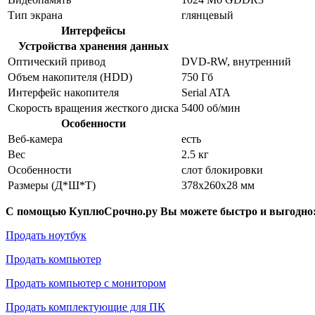
Тип экрана
глянцевый
Интерфейсы
Устройства хранения данных
Оптический привод
DVD-RW, внутренний
Объем накопителя (HDD)
750 Гб
Интерфейс накопителя
Serial ATA
Скорость вращения жесткого диска
5400 об/мин
Особенности
Веб-камера
есть
Вес
2.5 кг
Особенности
слот блокировки
Размеры (Д*Ш*Т)
378x260x28 мм
С помощью КуплюСрочно.ру Вы можете быстро и выгодно
Продать ноутбук
Продать компьютер
Продать компьютер с монитором
Продать комплектующие для ПК