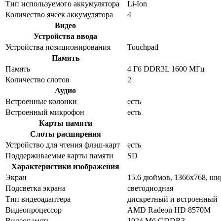
Тип используемого аккумулятора
Li-Ion
Количество ячеек аккумулятора
4
Видео
Устройства ввода
Устройства позиционирования
Touchpad
Память
Память
4 Гб DDR3L 1600 МГц
Количество слотов
2
Аудио
Встроенные колонки
есть
Встроенный микрофон
есть
Карты памяти
Слоты расширения
Устройство для чтения флэш-карт
есть
Поддерживаемые карты памяти
SD
Характеристики изображения
Экран
15.6 дюймов, 1366x768, ш
Подсветка экрана
светодиодная
Тип видеоадаптера
дискретный и встроенный
Видеопроцессор
AMD Radeon HD 8570M
Видеопамять
1024 Мб GDDR3