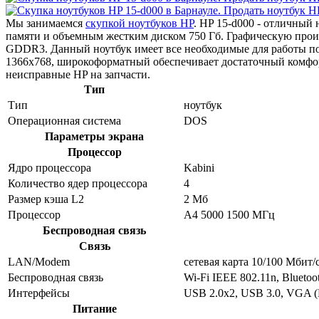
Мы занимаемся
скупкой ноутбуков HP
. HP 15-d000 - отличный
памяти и объемным жестким диском 750 Гб. Графическую про
GDDR3. Данный ноутбук имеет все необходимые для работы пор
1366x768, широкоформатный обеспечивает достаточный комфор
неисправные HP на запчасти.
Тип
Тип
ноутбук
Операционная система
DOS
Параметры экрана
Процессор
Ядро процессора
Kabini
Количество ядер процессора
4
Размер кэша L2
2 Мб
Процессор
A4 5000 1500 МГц
Беспроводная связь
Связь
LAN/Modem
сетевая карта 10/100 Мбит/
Беспроводная связь
Wi-Fi IEEE 802.11n, Bluetoo
Интерфейсы
USB 2.0x2, USB 3.0, VGA (
Питание