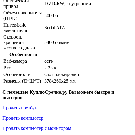
Оптический
DVD-RW, внутренний
привод
Объем накопителя
500 Гб
(HDD)
Интерфейс
Serial ATA
накопителя
Скорость
вращения
5400 об/мин
жесткого диска
Особенности
Веб-камера
есть
Вес
2.23 кг
Особенности
слот блокировки
Размеры (Д*Ш*Т)
378x260x25 мм
С помощью КуплюСрочно.ру Вы можете быстро и
выгодно:
Продать ноутбук
Продать компьютер
Продать компьютер с монитором