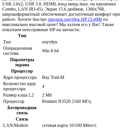
USB 2.0x2, USB 3.0, HDMI, вход микр./вых. на наушники
Combo, LAN (RJ-45). Экран 15.6 дюймов, 1366x768,
широкоформатный обеспечивает достаточный комфорт при
работе. Хотите быстро
продать ноутбук HP 15-r000
по
максимально высокой цене? Мы купим его у Вас! Также
покупаем неисправные HP на запчасти.
Тип
Тип
ноутбук
Операционная
Win 8 64
система
Параметры
экрана
Процессор
Ядро процессора
Bay Trail-M
Количество ядер
4
процессора
Размер кэша L2
2 Мб
Процессор
Pentium N3520 2160 МГц
Беспроводная
связь
Связь
LAN/Modem
сетевая карта 10/100 Мбит/c