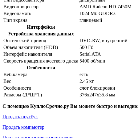
Видеопроцессор
AMD Radeon HD 7450M
Видеопамять
1024 Мб GDDR3
Тип экрана
глянцевый
Интерфейсы
Устройства хранения данных
Оптический привод
DVD-RW, внутренний
Объем накопителя (HDD)
500 Гб
Интерфейс накопителя
Serial ATA
Скорость вращения жесткого диска
5400 об/мин
Особенности
Веб-камера
есть
Вес
2.45 кг
Особенности
слот блокировки
Размеры (Д*Ш*Т)
376x247x35.8 мм
С помощью КуплюСрочно.ру Вы можете быстро и выгодно
Продать ноутбук
Продать компьютер
Продать компьютер с монитором