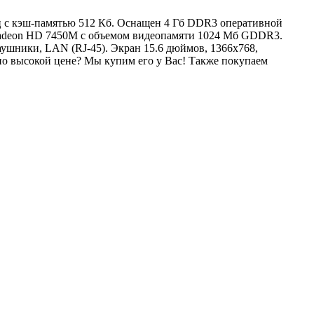
МГц с кэш-памятью 512 Кб. Оснащен 4 Гб DDR3 оперативной
Radeon HD 7450M с объемом видеопамяти 1024 Мб GDDR3.
ушники, LAN (RJ-45). Экран 15.6 дюймов, 1366x768,
о высокой цене? Мы купим его у Вас! Также покупаем