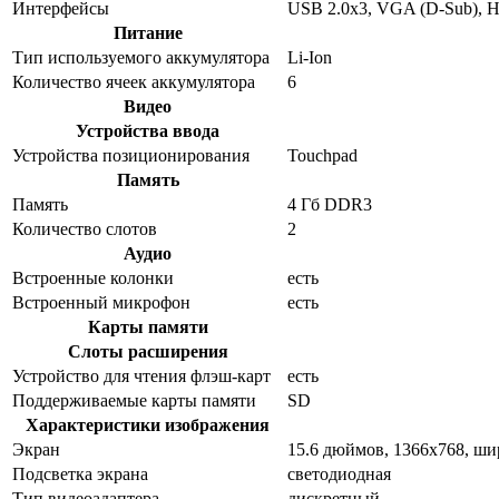
Интерфейсы
USB 2.0x3, VGA (D-Sub), 
Питание
Тип используемого аккумулятора
Li-Ion
Количество ячеек аккумулятора
6
Видео
Устройства ввода
Устройства позиционирования
Touchpad
Память
Память
4 Гб DDR3
Количество слотов
2
Аудио
Встроенные колонки
есть
Встроенный микрофон
есть
Карты памяти
Слоты расширения
Устройство для чтения флэш-карт
есть
Поддерживаемые карты памяти
SD
Характеристики изображения
Экран
15.6 дюймов, 1366x768, ш
Подсветка экрана
светодиодная
Тип видеоадаптера
дискретный