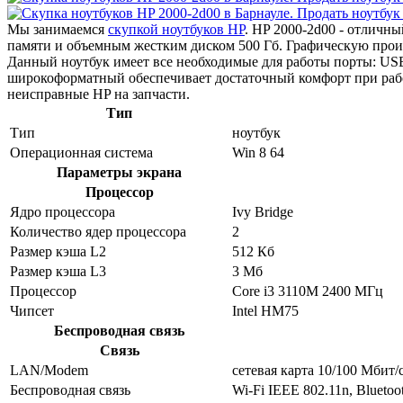
Мы занимаемся
скупкой ноутбуков HP
. HP 2000-2d00 - отличн
памяти и объемным жестким диском 500 Гб. Графическую про
Данный ноутбук имеет все необходимые для работы порты: USB
широкоформатный обеспечивает достаточный комфорт при раб
неисправные HP на запчасти.
Тип
Тип
ноутбук
Операционная система
Win 8 64
Параметры экрана
Процессор
Ядро процессора
Ivy Bridge
Количество ядер процессора
2
Размер кэша L2
512 Кб
Размер кэша L3
3 Мб
Процессор
Core i3 3110M 2400 МГц
Чипсет
Intel HM75
Беспроводная связь
Связь
LAN/Modem
сетевая карта 10/100 Мбит/
Беспроводная связь
Wi-Fi IEEE 802.11n, Bluetoo