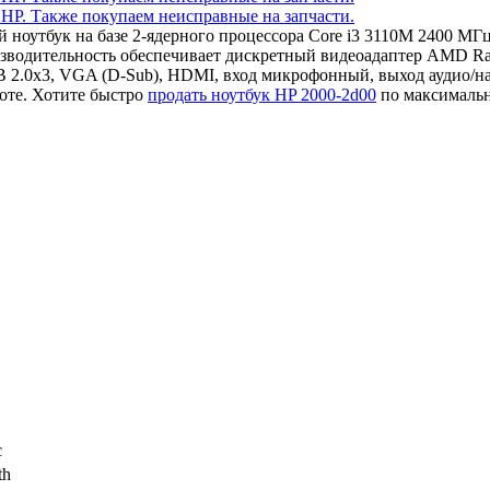
ый ноутбук на базе 2-ядерного процессора Core i3 3110M 2400 
изводительность обеспечивает дискретный видеоадаптер AMD 
 2.0x3, VGA (D-Sub), HDMI, вход микрофонный, выход аудио/на
оте. Хотите быстро
продать ноутбук HP 2000-2d00
по максимальн
c
th