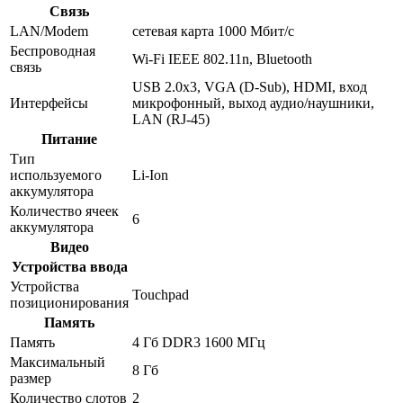
Связь
LAN/Modem
сетевая карта 1000 Мбит/c
Беспроводная
Wi-Fi IEEE 802.11n, Bluetooth
связь
USB 2.0x3, VGA (D-Sub), HDMI, вход
Интерфейсы
микрофонный, выход аудио/наушники,
LAN (RJ-45)
Питание
Тип
используемого
Li-Ion
аккумулятора
Количество ячеек
6
аккумулятора
Видео
Устройства ввода
Устройства
Touchpad
позиционирования
Память
Память
4 Гб DDR3 1600 МГц
Максимальный
8 Гб
размер
Количество слотов
2