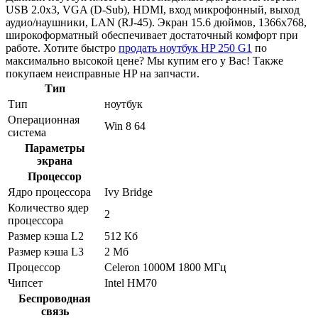
USB 2.0x3, VGA (D-Sub), HDMI, вход микрофонный, выход
аудио/наушники, LAN (RJ-45). Экран 15.6 дюймов, 1366x768,
широкоформатный обеспечивает достаточный комфорт при
работе. Хотите быстро
продать ноутбук HP 250 G1
по
максимально высокой цене? Мы купим его у Вас! Также
покупаем неисправные HP на запчасти.
Тип
Тип
ноутбук
Операционная
Win 8 64
система
Параметры
экрана
Процессор
Ядро процессора
Ivy Bridge
Количество ядер
2
процессора
Размер кэша L2
512 Кб
Размер кэша L3
2 Мб
Процессор
Celeron 1000M 1800 МГц
Чипсет
Intel HM70
Беспроводная
связь