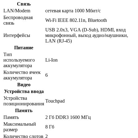
Связь
LAN/Modem
сетевая карта 1000 Мбит/c
Беспроводная
Wi-Fi IEEE 802.11n, Bluetooth
связь
USB 2.0x3, VGA (D-Sub), HDMI, вход
Интерфейсы
микрофонный, выход аудио/наушники,
LAN (RJ-45)
Питание
Тип
используемого
Li-Ion
аккумулятора
Количество ячеек
6
аккумулятора
Видео
Устройства ввода
Устройства
Touchpad
позиционирования
Память
Память
2 Гб DDR3 1600 МГц
Максимальный
8 Гб
размер
Количество слотов
2