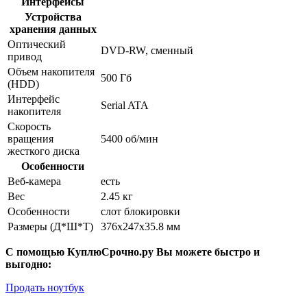
Интерфейсы
Устройства
хранения данных
Оптический
DVD-RW, сменный
привод
Объем накопителя
500 Гб
(HDD)
Интерфейс
Serial ATA
накопителя
Скорость
вращения
5400 об/мин
жесткого диска
Особенности
Веб-камера
есть
Вес
2.45 кг
Особенности
слот блокировки
Размеры (Д*Ш*Т)
376x247x35.8 мм
С помощью КуплюСрочно.ру Вы можете быстро и
выгодно:
Продать ноутбук