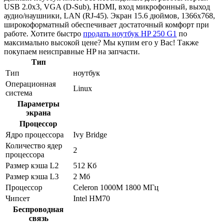
USB 2.0x3, VGA (D-Sub), HDMI, вход микрофонный, выход
аудио/наушники, LAN (RJ-45). Экран 15.6 дюймов, 1366x768,
широкоформатный обеспечивает достаточный комфорт при
работе. Хотите быстро
продать ноутбук HP 250 G1
по
максимально высокой цене? Мы купим его у Вас! Также
покупаем неисправные HP на запчасти.
Тип
Тип
ноутбук
Операционная
Linux
система
Параметры
экрана
Процессор
Ядро процессора
Ivy Bridge
Количество ядер
2
процессора
Размер кэша L2
512 Кб
Размер кэша L3
2 Мб
Процессор
Celeron 1000M 1800 МГц
Чипсет
Intel HM70
Беспроводная
связь