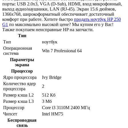
порты: USB 2.0x3, VGA (D-Sub), HDMI, вход микрофонный,
выход аудио/наушники, LAN (RJ-45). Экран 15.6 дюймов,
1366x768, широкоформатный обеспечивает достаточный
комфорт при работе. Хотите быстро
продать ноутбук HP 250
G1
по максимально высокой цене? Мы купим его у Вас!
Также покупаем неисправные HP на запчасти.
Тип
Тип
ноутбук
Операционная
Win 7 Professional 64
система
Параметры
экрана
Процессор
Ядро процессора
Ivy Bridge
Количество ядер
2
процессора
Размер кэша L2
512 Кб
Размер кэша L3
3 Мб
Процессор
Core i3 3110M 2400 МГц
Чипсет
Intel HM75
Беспроводная
связь