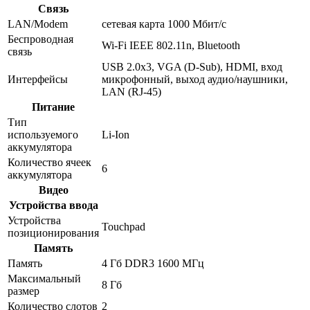
Связь
LAN/Modem
сетевая карта 1000 Мбит/c
Беспроводная
Wi-Fi IEEE 802.11n, Bluetooth
связь
USB 2.0x3, VGA (D-Sub), HDMI, вход
Интерфейсы
микрофонный, выход аудио/наушники,
LAN (RJ-45)
Питание
Тип
используемого
Li-Ion
аккумулятора
Количество ячеек
6
аккумулятора
Видео
Устройства ввода
Устройства
Touchpad
позиционирования
Память
Память
4 Гб DDR3 1600 МГц
Максимальный
8 Гб
размер
Количество слотов
2