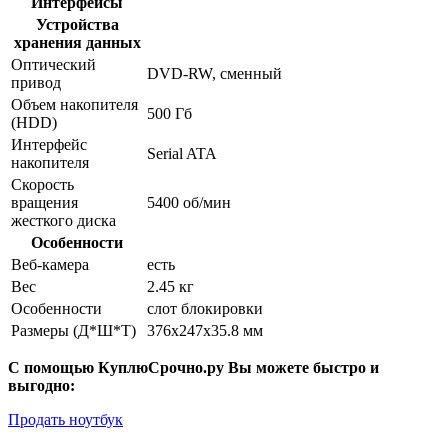
Интерфейсы
Устройства
хранения данных
Оптический
DVD-RW, сменный
привод
Объем накопителя
500 Гб
(HDD)
Интерфейс
Serial ATA
накопителя
Скорость
вращения
5400 об/мин
жесткого диска
Особенности
Веб-камера
есть
Вес
2.45 кг
Особенности
слот блокировки
Размеры (Д*Ш*Т)
376x247x35.8 мм
С помощью КуплюСрочно.ру Вы можете быстро и
выгодно:
Продать ноутбук