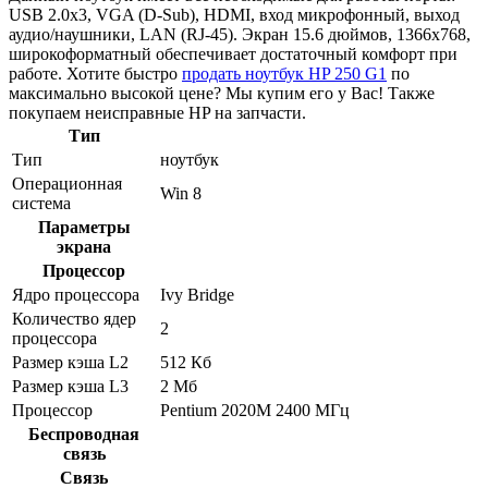
USB 2.0x3, VGA (D-Sub), HDMI, вход микрофонный, выход
аудио/наушники, LAN (RJ-45). Экран 15.6 дюймов, 1366x768,
широкоформатный обеспечивает достаточный комфорт при
работе. Хотите быстро
продать ноутбук HP 250 G1
по
максимально высокой цене? Мы купим его у Вас! Также
покупаем неисправные HP на запчасти.
Тип
Тип
ноутбук
Операционная
Win 8
система
Параметры
экрана
Процессор
Ядро процессора
Ivy Bridge
Количество ядер
2
процессора
Размер кэша L2
512 Кб
Размер кэша L3
2 Мб
Процессор
Pentium 2020M 2400 МГц
Беспроводная
связь
Связь