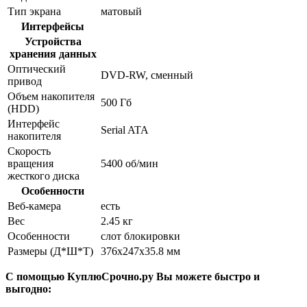
Тип экрана
матовый
Интерфейсы
Устройства
хранения данных
Оптический
DVD-RW, сменный
привод
Объем накопителя
500 Гб
(HDD)
Интерфейс
Serial ATA
накопителя
Скорость
вращения
5400 об/мин
жесткого диска
Особенности
Веб-камера
есть
Вес
2.45 кг
Особенности
слот блокировки
Размеры (Д*Ш*Т)
376x247x35.8 мм
С помощью КуплюСрочно.ру Вы можете быстро и
выгодно: