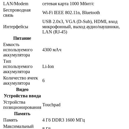
LAN/Modem
сетевая карта 1000 Мбит/c
Беспроводная
Wi-Fi IEEE 802.11n, Bluetooth
связь
USB 2.0x3, VGA (D-Sub), HDMI, вход
Интерфейсы
микрофонный, выход аудио/наушники,
LAN (RJ-45)
Питание
Емкость
используемого
4300 мАч
аккумулятора
Тип
используемого
Li-Ion
аккумулятора
Количество ячеек
6
аккумулятора
Видео
Устройства ввода
Устройства
Touchpad
позиционирования
Память
Память
4 Гб DDR3 1600 МГц
Максимальный
8 Гб