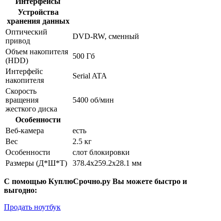
Интерфейсы
Устройства
хранения данных
Оптический
DVD-RW, сменный
привод
Объем накопителя
500 Гб
(HDD)
Интерфейс
Serial ATA
накопителя
Скорость
вращения
5400 об/мин
жесткого диска
Особенности
Веб-камера
есть
Вес
2.5 кг
Особенности
слот блокировки
Размеры (Д*Ш*Т)
378.4x259.2x28.1 мм
С помощью КуплюСрочно.ру Вы можете быстро и
выгодно:
Продать ноутбук