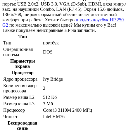
порты: USB 2.0x2, USB 3.0, VGA (D-Sub), HDMI, вход микр./
вых. на наушники Combo, LAN (RJ-45). Экран 15.6 дюймов,
1366x768, широкоформатный обеспечивает достаточный
комфорт при работе. Хотите быстро
продать ноутбук HP 250
G2
по максимально высокой цене? Мы купим его у Вас!
Также покупаем неисправные HP на запчасти.
Тип
Тип
ноутбук
Операционная
DOS
система
Параметры
экрана
Процессор
Ядро процессора
Ivy Bridge
Количество ядер
2
процессора
Размер кэша L2
512 Кб
Размер кэша L3
3 Мб
Процессор
Core i3 3110M 2400 МГц
Чипсет
Intel HM76
Беспроводная
связь