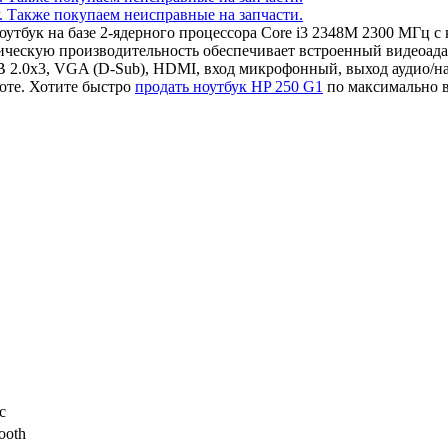
ноутбук на базе 2-ядерного процессора Core i3 2348M 2300 МГц
ческую производительность обеспечивает встроенный видеоадап
 2.0x3, VGA (D-Sub), HDMI, вход микрофонный, выход аудио/на
оте. Хотите быстро
продать ноутбук HP 250 G1
по максимально в
c
ooth