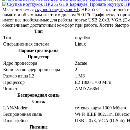
Мы занимаемся
скупкой ноутбуков HP
. HP 255 G1 - отличный 
памяти и объемным жестким диском 500 Гб. Графическую про
имеет все необходимые для работы порты: USB 2.0x3, VGA (D
обеспечивает достаточный комфорт при работе. Хотите быстро
Тип
Тип
ноутбук
Операционная система
Linux
Параметры экрана
Процессор
Ядро процессора
Zacate
Количество ядер процессора
2
Размер кэша L2
1 Мб
Процессор
E2 1800 1700 МГц
Чипсет
AMD A68M
Беспроводная связь
Связь
LAN/Modem
сетевая карта 1000 Мбит/c
Беспроводная связь
Wi-Fi IEEE 802.11n, Bluetoo
Интерфейсы
USB 2.0x3, VGA (D-Sub), 
Питание