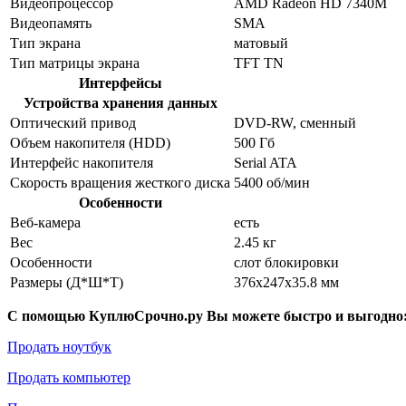
Видеопроцессор
AMD Radeon HD 7340M
Видеопамять
SMA
Тип экрана
матовый
Тип матрицы экрана
TFT TN
Интерфейсы
Устройства хранения данных
Оптический привод
DVD-RW, сменный
Объем накопителя (HDD)
500 Гб
Интерфейс накопителя
Serial ATA
Скорость вращения жесткого диска
5400 об/мин
Особенности
Веб-камера
есть
Вес
2.45 кг
Особенности
слот блокировки
Размеры (Д*Ш*Т)
376x247x35.8 мм
С помощью КуплюСрочно.ру Вы можете быстро и выгодно
Продать ноутбук
Продать компьютер