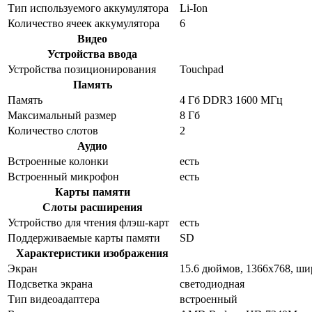
Тип используемого аккумулятора
Li-Ion
Количество ячеек аккумулятора
6
Видео
Устройства ввода
Устройства позиционирования
Touchpad
Память
Память
4 Гб DDR3 1600 МГц
Максимальный размер
8 Гб
Количество слотов
2
Аудио
Встроенные колонки
есть
Встроенный микрофон
есть
Карты памяти
Слоты расширения
Устройство для чтения флэш-карт
есть
Поддерживаемые карты памяти
SD
Характеристики изображения
Экран
15.6 дюймов, 1366x768, ш
Подсветка экрана
светодиодная
Тип видеоадаптера
встроенный