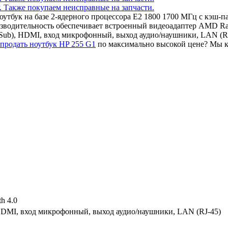
ноутбук на базе 2-ядерного процессора E2 1800 1700 МГц с кэ
изводительность обеспечивает встроенный видеоадаптер AMD 
-Sub), HDMI, вход микрофонный, выход аудио/наушники, LAN (R
продать ноутбук HP 255 G1
по максимально высокой цене? Мы ку
th 4.0
HDMI, вход микрофонный, выход аудио/наушники, LAN (RJ-45)