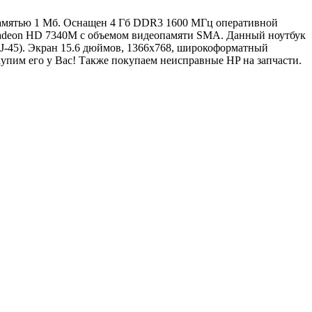
ш-памятью 1 Мб. Оснащен 4 Гб DDR3 1600 МГц оперативной
Radeon HD 7340M с объемом видеопамяти SMA. Данный ноутбук
J-45). Экран 15.6 дюймов, 1366x768, широкоформатный
пим его у Вас! Также покупаем неисправные HP на запчасти.