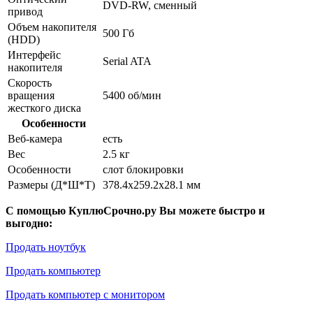
DVD-RW, сменный
привод
Объем накопителя
500 Гб
(HDD)
Интерфейс
Serial ATA
накопителя
Скорость
вращения
5400 об/мин
жесткого диска
Особенности
Веб-камера
есть
Вес
2.5 кг
Особенности
слот блокировки
Размеры (Д*Ш*Т)
378.4x259.2x28.1 мм
С помощью КуплюСрочно.ру Вы можете быстро и
выгодно:
Продать ноутбук
Продать компьютер
Продать компьютер с монитором