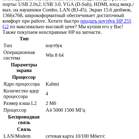
порты: USB 2.0x2, USB 3.0, VGA (D-Sub), HDMI, вход микр./
вых. на наушники Combo, LAN (RJ-45). Экран 15.6 дюймов,
1366x768, широкоформатный обеспечивает достаточный
комфорт при работе. Хотите быстро
продать ноутбук HP 255
G2
по максимально высокой цене? Мы купим его у Вас!
Также покупаем неисправные HP на запчасти.
Тип
Тип
ноутбук
Операционная
Win 8 64
система
Параметры
экрана
Процессор
Ядро процессора
Kabini
Количество ядер
4
процессора
Размер кэша L2
2 Мб
Процессор
A4 5000 1500 МГц
Беспроводная
связь
Связь
LAN/Modem
сетевая карта 10/100 Мбит/c