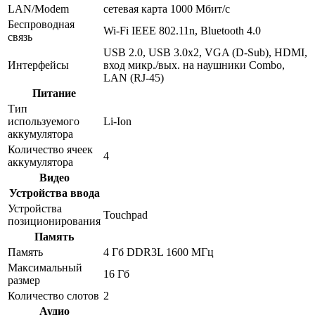
LAN/Modem
сетевая карта 1000 Мбит/c
Беспроводная
Wi-Fi IEEE 802.11n, Bluetooth 4.0
связь
USB 2.0, USB 3.0x2, VGA (D-Sub), HDMI,
Интерфейсы
вход микр./вых. на наушники Combo,
LAN (RJ-45)
Питание
Тип
используемого
Li-Ion
аккумулятора
Количество ячеек
4
аккумулятора
Видео
Устройства ввода
Устройства
Touchpad
позиционирования
Память
Память
4 Гб DDR3L 1600 МГц
Максимальный
16 Гб
размер
Количество слотов
2
Аудио