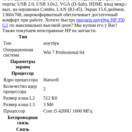
порты: USB 2.0, USB 3.0x2, VGA (D-Sub), HDMI, вход микр./
вых. на наушники Combo, LAN (RJ-45). Экран 15.6 дюймов,
1366x768, широкоформатный обеспечивает достаточный
комфорт при работе. Хотите быстро
продать ноутбук HP 350
G1
по максимально высокой цене? Мы купим его у Вас!
Также покупаем неисправные HP на запчасти.
Тип
Тип
ноутбук
Операционная
Win 7 Professional 64
система
Параметры
экрана
Процессор
Ядро процессора
Haswell
Количество ядер
2
процессора
Размер кэша L2
512 Кб
Размер кэша L3
3 Мб
Процессор
Core i5 4200U 1600 МГц
Беспроводная
связь
Связь