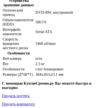
Устройства
хранения данных
Оптический
DVD-RW, внутренний
привод
Объем накопителя
500 Гб
(HDD)
Интерфейс
Serial ATA
накопителя
Скорость
вращения
5400 об/мин
жесткого диска
Особенности
Веб-камера
есть
Вес
2.3 кг
Особенности
слот блокировки
Размеры (Д*Ш*Т)
384x261x23.1 мм
С помощью КуплюСрочно.ру Вы можете быстро и
выгодно:
Продать ноутбук
Продать компьютер