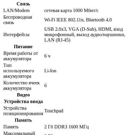
Связь
LAN/Modem
сетевая карта 1000 Мбит/c
Беспроводная
Wi-Fi IEEE 802.11n, Bluetooth 4.0
связь
USB 2.0x3, VGA (D-Sub), HDMI, вход
Интерфейсы
микрофонный, выход аудио/наушники,
LAN (RJ-45)
Питание
Время работы от
6 ч
аккумулятора
Тип
используемого
Li-Ion
аккумулятора
Количество ячеек
6
аккумулятора
Видео
Устройства ввода
Устройства
Touchpad
позиционирования
Память
Память
2 Гб DDR3 1600 МГц
Максимальный