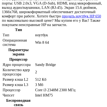
порты: USB 2.0x3, VGA (D-Sub), HDMI, вход микрофонный,
выход аудио/наушники, LAN (RJ-45). Экран 15.6 дюймов,
1366x768, широкоформатный обеспечивает достаточный
комфорт при работе. Хотите быстро
продать ноутбук HP 650
по максимально высокой цене? Мы купим его у Вас! Также
покупаем неисправные HP на запчасти.
Тип
Тип
ноутбук
Операционная
Win 8 64
система
Параметры
экрана
Процессор
Ядро процессора
Sandy Bridge
Количество ядер
2
процессора
Размер кэша L2
512 Кб
Размер кэша L3
3 Мб
Процессор
Core i3 2348M 2300 МГц
Чипсет
Intel HM75
Беспроводная
связь