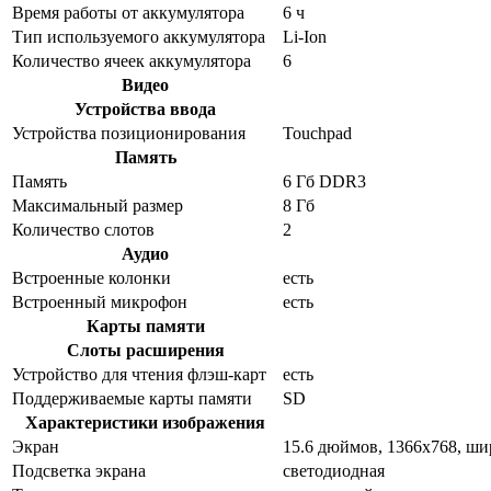
Время работы от аккумулятора
6 ч
Тип используемого аккумулятора
Li-Ion
Количество ячеек аккумулятора
6
Видео
Устройства ввода
Устройства позиционирования
Touchpad
Память
Память
6 Гб DDR3
Максимальный размер
8 Гб
Количество слотов
2
Аудио
Встроенные колонки
есть
Встроенный микрофон
есть
Карты памяти
Слоты расширения
Устройство для чтения флэш-карт
есть
Поддерживаемые карты памяти
SD
Характеристики изображения
Экран
15.6 дюймов, 1366x768, ш
Подсветка экрана
светодиодная