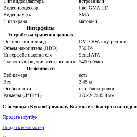
Тип видеоадаптера
встроенный
Видеопроцессор
Intel GMA HD
Видеопамять
SMA
Тип экрана
матовый
Интерфейсы
Устройства хранения данных
Оптический привод
DVD-RW, внутренний
Объем накопителя (HDD)
750 Гб
Интерфейс накопителя
Serial ATA
Скорость вращения жесткого диска
5400 об/мин
Особенности
Веб-камера
есть
Вес
2.45 кг
Особенности
слот блокировки
Размеры (Д*Ш*Т)
376x247x35.8 мм
С помощью КуплюСрочно.ру Вы можете быстро и выгодно
Продать ноутбук
Продать компьютер