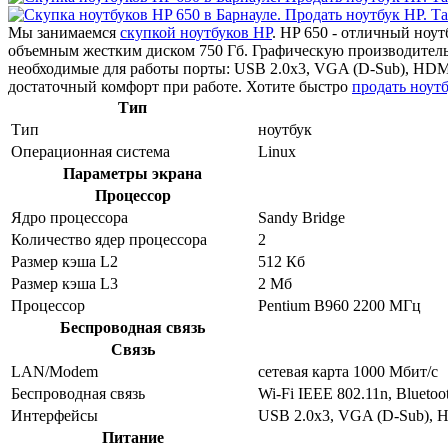
Мы занимаемся
скупкой ноутбуков HP
. HP 650 - отличный ноу
объемным жестким диском 750 Гб. Графическую производитель
необходимые для работы порты: USB 2.0x3, VGA (D-Sub), HDM
достаточный комфорт при работе. Хотите быстро
продать ноут
Тип
Тип
ноутбук
Операционная система
Linux
Параметры экрана
Процессор
Ядро процессора
Sandy Bridge
Количество ядер процессора
2
Размер кэша L2
512 Кб
Размер кэша L3
2 Мб
Процессор
Pentium B960 2200 МГц
Беспроводная связь
Связь
LAN/Modem
сетевая карта 1000 Мбит/c
Беспроводная связь
Wi-Fi IEEE 802.11n, Bluetoo
Интерфейсы
USB 2.0x3, VGA (D-Sub), 
Питание