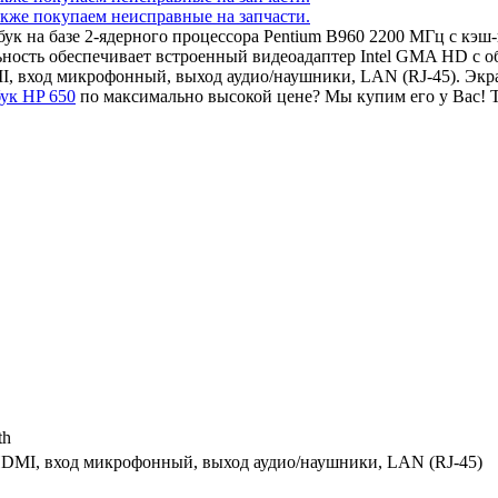
тбук на базе 2-ядерного процессора Pentium B960 2200 МГц с к
ность обеспечивает встроенный видеоадаптер Intel GMA HD с 
I, вход микрофонный, выход аудио/наушники, LAN (RJ-45). Экр
бук HP 650
по максимально высокой цене? Мы купим его у Вас! 
th
HDMI, вход микрофонный, выход аудио/наушники, LAN (RJ-45)