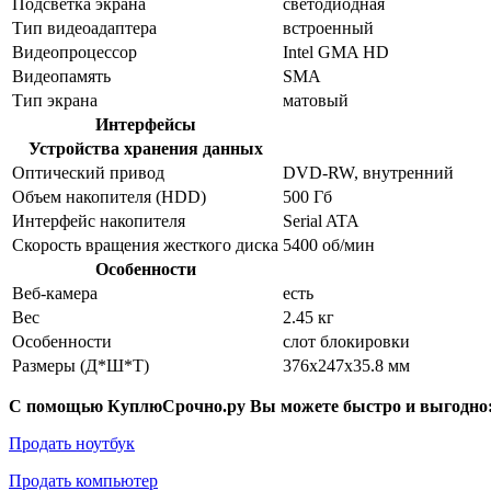
Подсветка экрана
светодиодная
Тип видеоадаптера
встроенный
Видеопроцессор
Intel GMA HD
Видеопамять
SMA
Тип экрана
матовый
Интерфейсы
Устройства хранения данных
Оптический привод
DVD-RW, внутренний
Объем накопителя (HDD)
500 Гб
Интерфейс накопителя
Serial ATA
Скорость вращения жесткого диска
5400 об/мин
Особенности
Веб-камера
есть
Вес
2.45 кг
Особенности
слот блокировки
Размеры (Д*Ш*Т)
376x247x35.8 мм
С помощью КуплюСрочно.ру Вы можете быстро и выгодно
Продать ноутбук
Продать компьютер