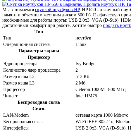
Мы занимаемся
скупкой ноутбуков HP
. HP 650 - отличный ноу
памяти и объемным жестким диском 500 Гб. Графическую прои
необходимые для работы порты: USB 2.0x3, VGA (D-Sub), HDM
достаточный комфорт при работе. Хотите быстро
продать ноут
Тип
Тип
ноутбук
Операционная система
Linux
Параметры экрана
Процессор
Ядро процессора
Ivy Bridge
Количество ядер процессора
2
Размер кэша L2
512 Кб
Размер кэша L3
2 Мб
Процессор
Celeron 1000M 1800 МГц
Чипсет
Intel HM75
Беспроводная связь
Связь
LAN/Modem
сетевая карта 1000 Мбит/c
Беспроводная связь
Wi-Fi IEEE 802.11n, Bluetoo
Интерфейсы
USB 2.0x3, VGA (D-Sub), 