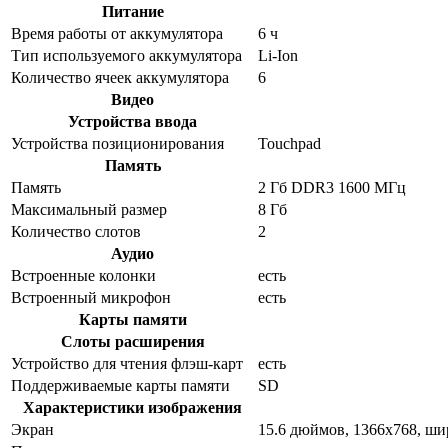
Питание
Время работы от аккумулятора
6 ч
Тип используемого аккумулятора
Li-Ion
Количество ячеек аккумулятора
6
Видео
Устройства ввода
Устройства позиционирования
Touchpad
Память
Память
2 Гб DDR3 1600 МГц
Максимальный размер
8 Гб
Количество слотов
2
Аудио
Встроенные колонки
есть
Встроенный микрофон
есть
Карты памяти
Слоты расширения
Устройство для чтения флэш-карт
есть
Поддерживаемые карты памяти
SD
Характеристики изображения
Экран
15.6 дюймов, 1366x768, ш