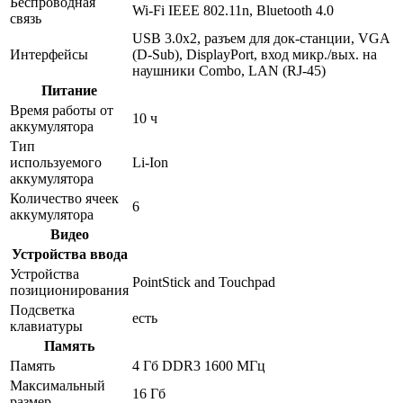
Беспроводная
Wi-Fi IEEE 802.11n, Bluetooth 4.0
связь
USB 3.0x2, разъем для док-станции, VGA
Интерфейсы
(D-Sub), DisplayPort, вход микр./вых. на
наушники Combo, LAN (RJ-45)
Питание
Время работы от
10 ч
аккумулятора
Тип
используемого
Li-Ion
аккумулятора
Количество ячеек
6
аккумулятора
Видео
Устройства ввода
Устройства
PointStick and Touchpad
позиционирования
Подсветка
есть
клавиатуры
Память
Память
4 Гб DDR3 1600 МГц
Максимальный
16 Гб
размер