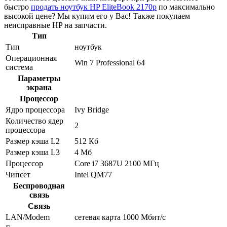
быстро
продать ноутбук HP EliteBook 2170p
по максимально
высокой цене? Мы купим его у Вас! Также покупаем
неисправные HP на запчасти.
Тип
Тип
ноутбук
Операционная
Win 7 Professional 64
система
Параметры
экрана
Процессор
Ядро процессора
Ivy Bridge
Количество ядер
2
процессора
Размер кэша L2
512 Кб
Размер кэша L3
4 Мб
Процессор
Core i7 3687U 2100 МГц
Чипсет
Intel QM77
Беспроводная
связь
Связь
LAN/Modem
сетевая карта 1000 Мбит/c