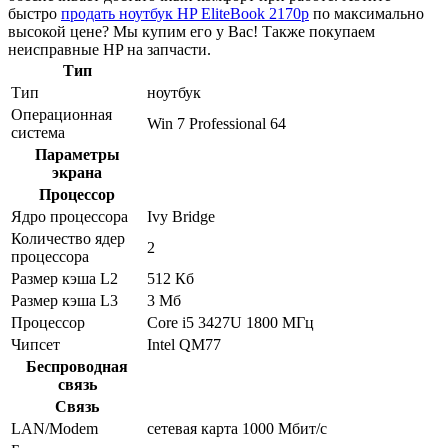
быстро
продать ноутбук HP EliteBook 2170p
по максимально
высокой цене? Мы купим его у Вас! Также покупаем
неисправные HP на запчасти.
Тип
Тип
ноутбук
Операционная
Win 7 Professional 64
система
Параметры
экрана
Процессор
Ядро процессора
Ivy Bridge
Количество ядер
2
процессора
Размер кэша L2
512 Кб
Размер кэша L3
3 Мб
Процессор
Core i5 3427U 1800 МГц
Чипсет
Intel QM77
Беспроводная
связь
Связь
LAN/Modem
сетевая карта 1000 Мбит/c