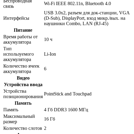
Беспроводная
Wi-Fi IEEE 802.11n, Bluetooth 4.0
связь
USB 3.0x2, разъем для док-станции, VGA
Интерфейсы
(D-Sub), DisplayPort, вход микр./вых. на
наушники Combo, LAN (RJ-45)
Питание
Время работы от
10 ч
аккумулятора
Тип
используемого
Li-Ion
аккумулятора
Количество ячеек
6
аккумулятора
Видео
Устройства ввода
Устройства
PointStick and Touchpad
позиционирования
Память
Память
4 Гб DDR3 1600 МГц
Максимальный
16 Гб
размер
Количество слотов
2