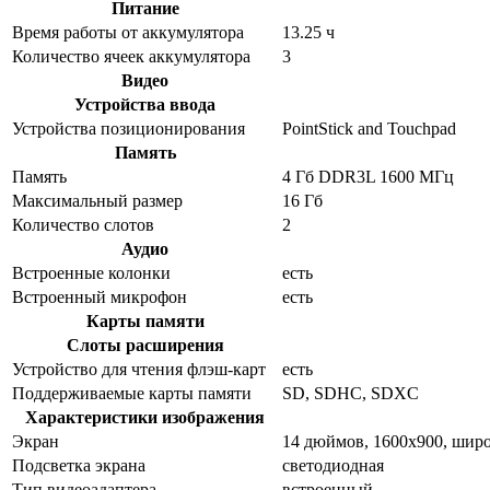
Питание
Время работы от аккумулятора
13.25 ч
Количество ячеек аккумулятора
3
Видео
Устройства ввода
Устройства позиционирования
PointStick and Touchpad
Память
Память
4 Гб DDR3L 1600 МГц
Максимальный размер
16 Гб
Количество слотов
2
Аудио
Встроенные колонки
есть
Встроенный микрофон
есть
Карты памяти
Слоты расширения
Устройство для чтения флэш-карт
есть
Поддерживаемые карты памяти
SD, SDHC, SDXC
Характеристики изображения
Экран
14 дюймов, 1600x900, ши
Подсветка экрана
светодиодная
Тип видеоадаптера
встроенный