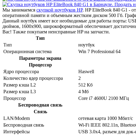
Мы занимаемся
скупкой ноутбуков HP
. HP EliteBook 840 G1 -
оперативной памяти и объемным жестким диском 500 Гб. Графи
Данный ноутбук имеет все необходимые для работы порты: USB 
дюймов, 1600x900, широкоформатный обеспечивает достаточны
Вас! Также покупаем неисправные HP на запчасти.
Тип
Тип
ноутбук
Операционная система
Win 7 Professional 64
Параметры экрана
Процессор
Ядро процессора
Haswell
Количество ядер процессора
2
Размер кэша L2
512 Кб
Размер кэша L3
4 Мб
Процессор
Core i7 4600U 2100 МГц
Беспроводная связь
Связь
LAN/Modem
сетевая карта 1000 Мбит/c
Беспроводная связь
Wi-Fi IEEE 802.11n, Bluetoo
Интерфейсы
USB 3.0x4, разъем для док-