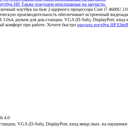
 отличный ноутбук на базе 2-ядерного процессора Core i7 4600U
ческую производительность обеспечивает встроенный видеоадап
3.0x4, разъем для док-станции, VGA (D-Sub), DisplayPort, вход
й комфорт при работе. Хотите быстро
продать ноутбук HP Elite
th 4.0
станции, VGA (D-Sub), DisplayPort, вход микр./вых. на наушник