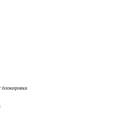
т блокировки
: