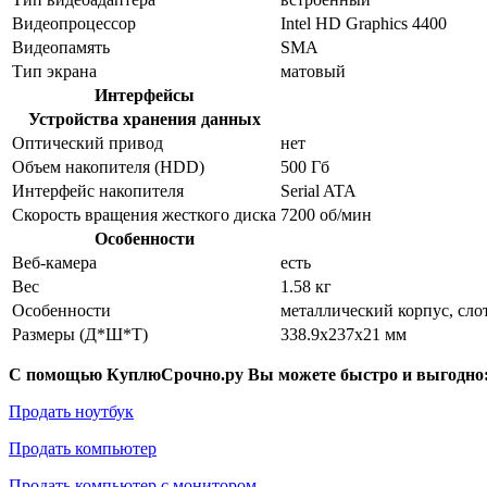
Видеопроцессор
Intel HD Graphics 4400
Видеопамять
SMA
Тип экрана
матовый
Интерфейсы
Устройства хранения данных
Оптический привод
нет
Объем накопителя (HDD)
500 Гб
Интерфейс накопителя
Serial ATA
Скорость вращения жесткого диска
7200 об/мин
Особенности
Веб-камера
есть
Вес
1.58 кг
Особенности
металлический корпус, сло
Размеры (Д*Ш*Т)
338.9x237x21 мм
С помощью КуплюСрочно.ру Вы можете быстро и выгодно
Продать ноутбук
Продать компьютер
Продать компьютер с монитором