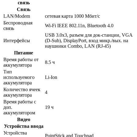
связь
Связь
LAN/Modem
сетевая карта 1000 Мбит/c
Беспроводная
Wi-Fi IEEE 802.11n, Bluetooth 4.0
связь
USB 3.0x3, разъем для док-станции, VGA
Интерфейсы
(D-Sub), DisplayPort, вход микр./вых. на
наушники Combo, LAN (RJ-45)
Питание
Время работы от
8.5 ч
аккумулятора
Тип
используемого
Li-Ion
аккумулятора
Количество ячеек
4
аккумулятора
Время работы с
доп.
19 ч
аккумулятором
Видео
Устройства ввода
Устройства
PointStick and Touchpad