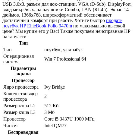
USB 3.0x3, разъем для док-станции, VGA (D-Sub), DisplayPort,
вход микр./вых. на наушники Combo, LAN (RJ-45). Экран 14
дюймов, 1366x768, широкоформатный обеспечивает
достаточный комфорт при работе. Хотите быстро
продать
ноутбук HP EliteBook Folio 9470m
по максимально высокой
цене? Мы купим его у Вас! Также покупаем неисправные HP
на запчасти.
Тип
Тип
ноутбук, ультрабук
Операционная
Win 7 Professional 64
система
Параметры
экрана
Процессор
Ядро процессора
Ivy Bridge
Количество ядер
2
процессора
Размер кэша L2
512 Кб
Размер кэша L3
3 Мб
Процессор
Core i5 3437U 1900 МГц
Чипсет
Intel QM77
Беспроводная