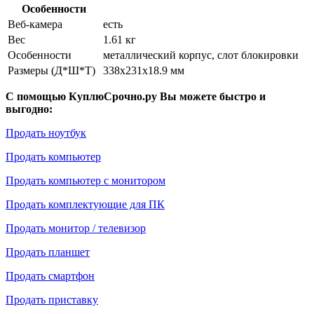
Особенности
Веб-камера
есть
Вес
1.61 кг
Особенности
металлический корпус, слот блокировки
Размеры (Д*Ш*Т)
338x231x18.9 мм
С помощью КуплюСрочно.ру Вы можете быстро и
выгодно:
Продать ноутбук
Продать компьютер
Продать компьютер с монитором
Продать комплектующие для ПК
Продать монитор / телевизор
Продать планшет
Продать смартфон
Продать приставку