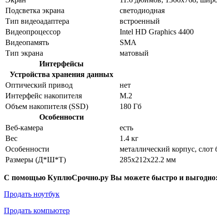
Подсветка экрана
светодиодная
Тип видеоадаптера
встроенный
Видеопроцессор
Intel HD Graphics 4400
Видеопамять
SMA
Тип экрана
матовый
Интерфейсы
Устройства хранения данных
Оптический привод
нет
Интерфейс накопителя
M.2
Объем накопителя (SSD)
180 Гб
Особенности
Веб-камера
есть
Вес
1.4 кг
Особенности
металлический корпус, слот
Размеры (Д*Ш*Т)
285x212x22.2 мм
С помощью КуплюСрочно.ру Вы можете быстро и выгодно
Продать ноутбук
Продать компьютер