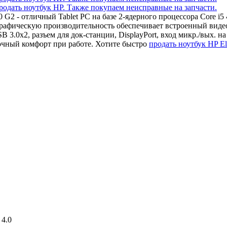
10 G2 - отличный Tablet PC на базе 2-ядерного процессора Core
рафическую производительность обеспечивает встроенный видеоа
 3.0x2, разъем для док-станции, DisplayPort, вход микр./вых. 
очный комфорт при работе. Хотите быстро
продать ноутбук HP El
 4.0