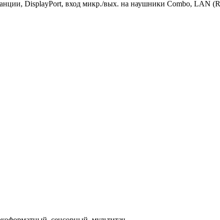
танции, DisplayPort, вход микр./вых. на наушники Combo, LAN (R
окоформатный, сенсорный, мультитач