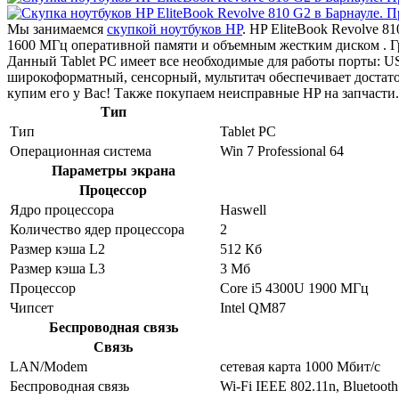
Мы занимаемся
скупкой ноутбуков HP
. HP EliteBook Revolve 8
1600 МГц оперативной памяти и объемным жестким диском . Г
Данный Tablet PC имеет все необходимые для работы порты: USB
широкоформатный, сенсорный, мультитач обеспечивает достат
купим его у Вас! Также покупаем неисправные HP на запчасти.
Тип
Тип
Tablet PC
Операционная система
Win 7 Professional 64
Параметры экрана
Процессор
Ядро процессора
Haswell
Количество ядер процессора
2
Размер кэша L2
512 Кб
Размер кэша L3
3 Мб
Процессор
Core i5 4300U 1900 МГц
Чипсет
Intel QM87
Беспроводная связь
Связь
LAN/Modem
сетевая карта 1000 Мбит/c
Беспроводная связь
Wi-Fi IEEE 802.11n, Bluetooth