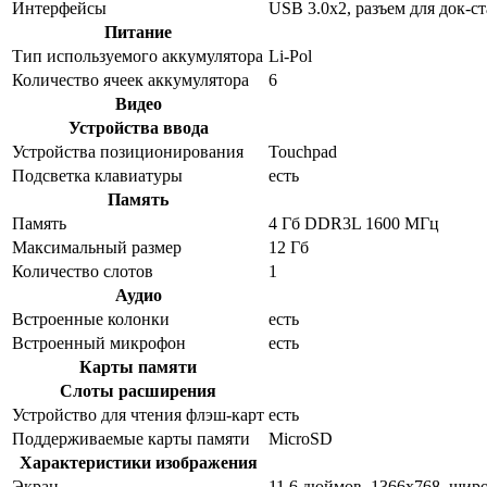
Интерфейсы
USB 3.0x2, разъем для док-с
Питание
Тип используемого аккумулятора
Li-Pol
Количество ячеек аккумулятора
6
Видео
Устройства ввода
Устройства позиционирования
Touchpad
Подсветка клавиатуры
есть
Память
Память
4 Гб DDR3L 1600 МГц
Максимальный размер
12 Гб
Количество слотов
1
Аудио
Встроенные колонки
есть
Встроенный микрофон
есть
Карты памяти
Слоты расширения
Устройство для чтения флэш-карт
есть
Поддерживаемые карты памяти
MicroSD
Характеристики изображения
Экран
11.6 дюймов, 1366x768, шир