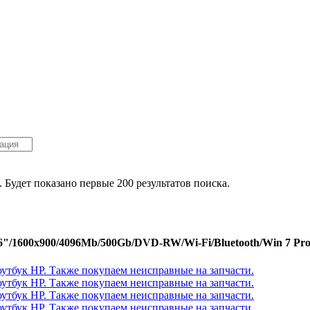
. Будет показано первые 200 результатов поиска.
6"/1600x900/4096Mb/500Gb/DVD-RW/Wi-Fi/Bluetooth/Win 7 Pro