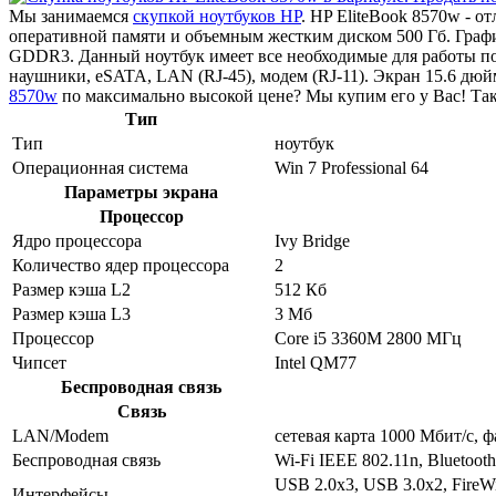
Мы занимаемся
скупкой ноутбуков HP
. HP EliteBook 8570w - 
оперативной памяти и объемным жестким диском 500 Гб. Гра
GDDR3. Данный ноутбук имеет все необходимые для работы порт
наушники, eSATA, LAN (RJ-45), модем (RJ-11). Экран 15.6 дю
8570w
по максимально высокой цене? Мы купим его у Вас! Так
Тип
Тип
ноутбук
Операционная система
Win 7 Professional 64
Параметры экрана
Процессор
Ядро процессора
Ivy Bridge
Количество ядер процессора
2
Размер кэша L2
512 Кб
Размер кэша L3
3 Мб
Процессор
Core i5 3360M 2800 МГц
Чипсет
Intel QM77
Беспроводная связь
Связь
LAN/Modem
сетевая карта 1000 Мбит/c, 
Беспроводная связь
Wi-Fi IEEE 802.11n, Bluetooth
USB 2.0x3, USB 3.0x2, FireW
Интерфейсы