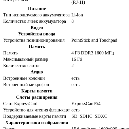
(RJ-11)
Питание
Тип используемого аккумулятора
Li-Ion
Количество ячеек аккумулятора
8
Видео
Устройства ввода
Устройства позиционирования
PointStick and Touchpad
Память
Память
4 Гб DDR3 1600 МГц
Максимальный размер
16 Гб
Количество слотов
2
Аудио
Встроенные колонки
есть
Встроенный микрофон
есть
Карты памяти
Слоты расширения
Слот ExpressCard
ExpressCard/54
Устройство для чтения флэш-карт
есть
Поддерживаемые карты памяти
SD, SDHC, SDXC
Характеристики изображения
Экран
15.6 дюймов, 1600x900, ши