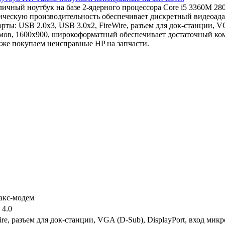
отличный ноутбук на базе 2-ядерного процессора Core i5 3360M
фическую производительность обеспечивает дискретный видеоа
ы: USB 2.0x3, USB 3.0x2, FireWire, разъем для док-станции, VG
ймов, 1600x900, широкоформатный обеспечивает достаточный ко
же покупаем неисправные HP на запчасти.
факс-модем
 4.0
ire, разъем для док-станции, VGA (D-Sub), DisplayPort, вход м