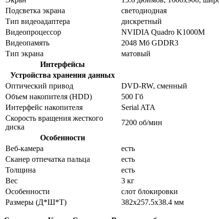
Подсветка экрана
светодиодная
Тип видеоадаптера
дискретный
Видеопроцессор
NVIDIA Quadro K1000M
Видеопамять
2048 Мб GDDR3
Тип экрана
матовый
Интерфейсы
Устройства хранения данных
Оптический привод
DVD-RW, сменный
Объем накопителя (HDD)
500 Гб
Интерфейс накопителя
Serial ATA
Скорость вращения жесткого
7200 об/мин
диска
Особенности
Веб-камера
есть
Сканер отпечатка пальца
есть
Толщина
есть
Вес
3 кг
Особенности
слот блокировки
Размеры (Д*Ш*Т)
382x257.5x38.4 мм