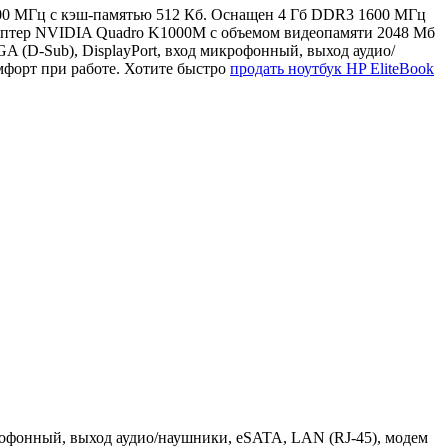
 2800 МГц с кэш-памятью 512 Кб. Оснащен 4 Гб DDR3 1600 МГц
даптер NVIDIA Quadro K1000M с объемом видеопамяти 2048 Мб
A (D-Sub), DisplayPort, вход микрофонный, выход аудио/
мфорт при работе. Хотите быстро
продать ноутбук HP EliteBook
икрофонный, выход аудио/наушники, eSATA, LAN (RJ-45), модем