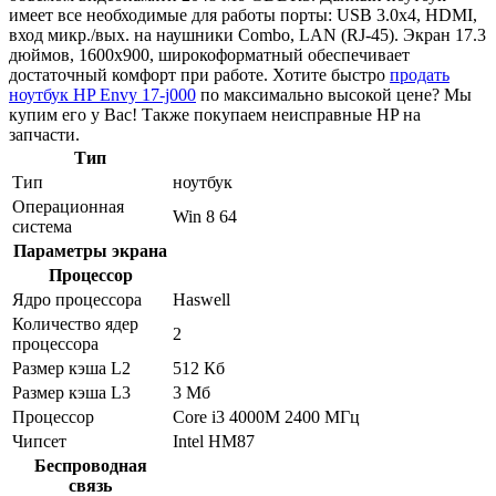
имеет все необходимые для работы порты: USB 3.0x4, HDMI,
вход микр./вых. на наушники Combo, LAN (RJ-45). Экран 17.3
дюймов, 1600x900, широкоформатный обеспечивает
достаточный комфорт при работе. Хотите быстро
продать
ноутбук HP Envy 17-j000
по максимально высокой цене? Мы
купим его у Вас! Также покупаем неисправные HP на
запчасти.
Тип
Тип
ноутбук
Операционная
Win 8 64
система
Параметры экрана
Процессор
Ядро процессора
Haswell
Количество ядер
2
процессора
Размер кэша L2
512 Кб
Размер кэша L3
3 Мб
Процессор
Core i3 4000M 2400 МГц
Чипсет
Intel HM87
Беспроводная
связь