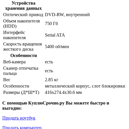
Устройства
хранения данных
Оптический привод
DVD-RW, внутренний
Объем накопителя
750 Гб
(HDD)
Интерфейс
Serial ATA
накопителя
Скорость вращения
5400 об/мин
жесткого диска
Особенности
Веб-камера
есть
Сканер отпечатка
есть
пальца
Вес
2.85 кг
Особенности
металлический корпус, слот блокировки
Размеры (Д*Ш*Т)
416x274.4x30.6 мм
С помощью КуплюСрочно.ру Вы можете быстро и
выгодно:
Продать ноутбук
Продать компьютер