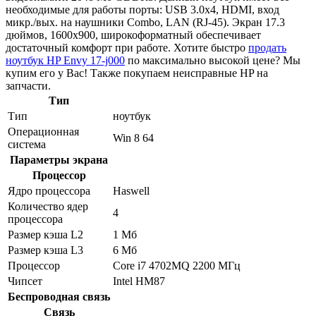
необходимые для работы порты: USB 3.0x4, HDMI, вход
микр./вых. на наушники Combo, LAN (RJ-45). Экран 17.3
дюймов, 1600x900, широкоформатный обеспечивает
достаточный комфорт при работе. Хотите быстро
продать
ноутбук HP Envy 17-j000
по максимально высокой цене? Мы
купим его у Вас! Также покупаем неисправные HP на
запчасти.
Тип
Тип
ноутбук
Операционная
Win 8 64
система
Параметры экрана
Процессор
Ядро процессора
Haswell
Количество ядер
4
процессора
Размер кэша L2
1 Мб
Размер кэша L3
6 Мб
Процессор
Core i7 4702MQ 2200 МГц
Чипсет
Intel HM87
Беспроводная связь
Связь