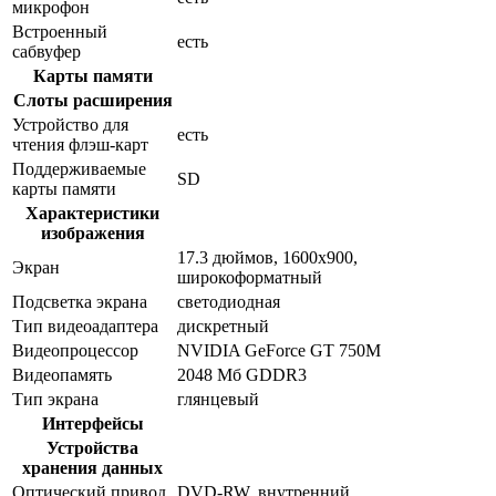
микрофон
Встроенный
есть
сабвуфер
Карты памяти
Слоты расширения
Устройство для
есть
чтения флэш-карт
Поддерживаемые
SD
карты памяти
Характеристики
изображения
17.3 дюймов, 1600x900,
Экран
широкоформатный
Подсветка экрана
светодиодная
Тип видеоадаптера
дискретный
Видеопроцессор
NVIDIA GeForce GT 750M
Видеопамять
2048 Мб GDDR3
Тип экрана
глянцевый
Интерфейсы
Устройства
хранения данных
Оптический привод
DVD-RW, внутренний